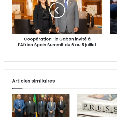
le
la
Gabon
dépo
invité
de
à
Bou
l’Africa
expo
Spain
au
Summit
Pala
Coopération : le Gabon invité à
du
des
l’Africa Spain Summit du 6 au 8 juillet
6
spor
au
ce
8
jeudi
juillet
29
mai
!
Articles similaires