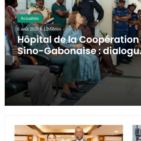
Actualités
6 août 2026 à 12h56min
Hôpital de la Coopération
Sino-Gabonaise : dialogu
engagé après un
mouvement d’humeur du
personnel
Coopération
Gab
:
: