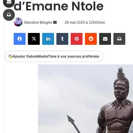
d’Emane Ntole
Imprimer
Envoyer
Blandine Biloghe
28 mai 2025 à 12h03min
un
Facebook
X
Linkedin
Tumblr
Pinterest
Reddit
Partager par email
Impr
courriel
Ajouter GabonMediaTime à vos sources préférées