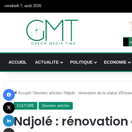
vendredi 7, août 2026
ACCUEIL
ACTUALITE
POLITIQUE
ECONOMIE
Facebook
Accueil
/
Derniers articles
/
Ndjolé : rénovation de la statue d’Eman
X
CULTURE
Derniers articles
Linkedin
Ndjolé : rénovation
Partager par email