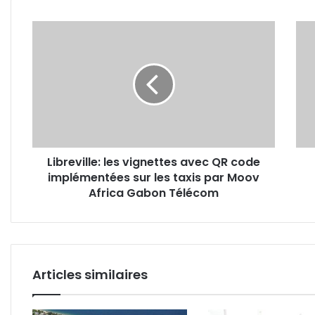
Libreville:
Gab
les
:
vignettes
lanc
avec
des
QR
trav
code
du
implémentées
proje
sur
de
les
digit
Libreville: les vignettes avec QR code
taxis
des
implémentées sur les taxis par Moov
par
serv
Moov
Africa Gabon Télécom
fisc
Africa
Gabon
Télécom
Articles similaires