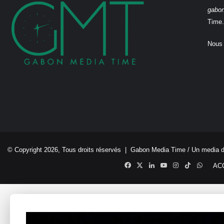
gabo
Time.
Nous 
© Copyright 2026, Tous droits réservés |
Gabon Media Time
/ Un media 
Facebook
X
Linkedin
YouTube
Instagram
TikTok
Whats
AC