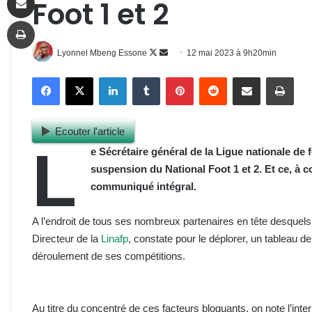
Foot 1 et 2
Imprimer
Follow
Envoyer
Lyonnel Mbeng Essone
12 mai 2023 à 9h20min
on
un
Facebook
X
Linkedin
Tumblr
Pinterest
Reddit
Partager par email
Impr
X
courriel
Ecouter l'article
L
e Sécrétaire général de la Ligue nationale de 
suspension du National Foot 1 et 2. Et ce, à 
communiqué intégral.
A l’endroit de tous ses nombreux partenaires en tête desquels
Directeur de la
Linafp
, constate pour le déplorer, un tableau 
déroulement de ses compétitions.
Au titre du concentré de ces facteurs bloquants, on note l’inter