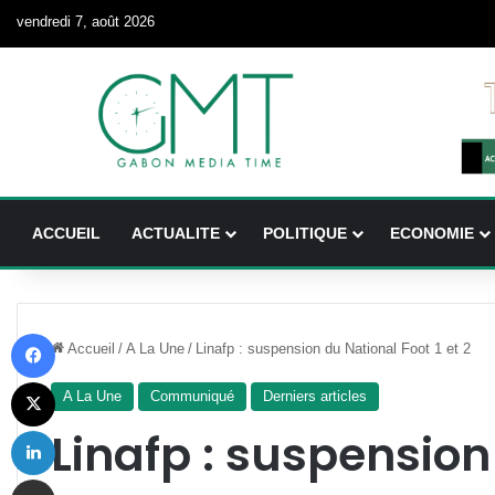
vendredi 7, août 2026
ACCUEIL
ACTUALITE
POLITIQUE
ECONOMIE
Facebook
Accueil
/
A La Une
/
Linafp : suspension du National Foot 1 et 2
X
A La Une
Communiqué
Derniers articles
Linkedin
Linafp : suspension
Partager par email