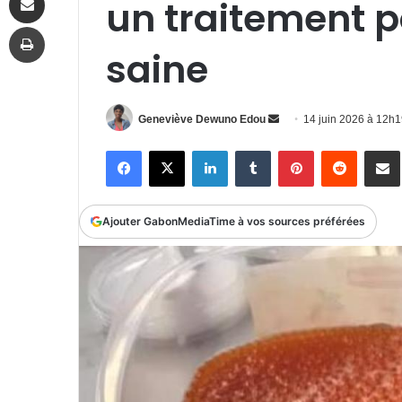
un traitement 
Imprimer
saine
Envoyer
Geneviève Dewuno Edou
14 juin 2026 à 12h
un
Facebook
X
Linkedin
Tumblr
Pinterest
Reddit
P
courriel
Ajouter GabonMediaTime à vos sources préférées