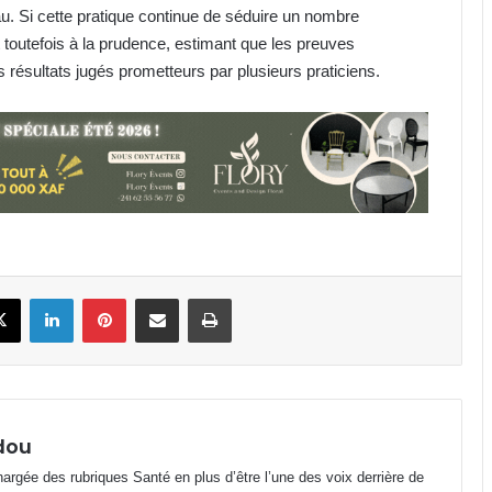
eau. Si cette pratique continue de séduire un nombre
t toutefois à la prudence, estimant que les preuves
 résultats jugés prometteurs par plusieurs praticiens.
Département d’Etimboué : Perenco
renforce l’accès aux soins avec
deux nouvelles cases de santé
Libreville : Axe PK7-Transfo Plein Ciel
en décrépitude avancée
book
X
Linkedin
Pinterest
Partager par email
Imprimer
Jeux du Commonwealth : la
judokate Marthe Gnacadja Avaro
sauve l’honneur du Gabon avec
une médaille de bronze
SMAM 2026 : l’allaitement maternel,
l’un des moyens les plus efficaces
dou
pour la survie de l’enfant
argée des rubriques Santé en plus d’être l’une des voix derrière de