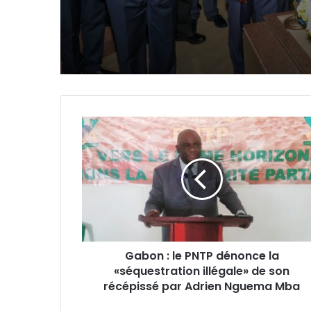
nationales d’août
Gabon
:
le
PNTP
dénonce
la
«séquestration
illégale»
de
Gabon : le PNTP dénonce la
son
«séquestration illégale» de son
récépissé
par
récépissé par Adrien Nguema Mba
Adrien