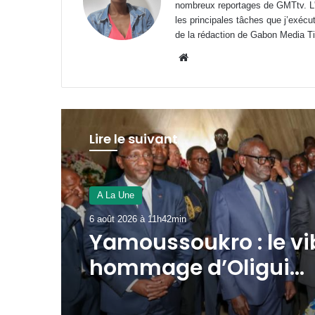
nombreux reportages de GMTtv. L'éc
les principales tâches que j’exécu
de la rédaction de Gabon Media T
Website
Lire le suivant
A La Une
5 août 2026 à 20h47min
Gabon : le gouverne
peaufine les derniers
préparatifs des fêtes