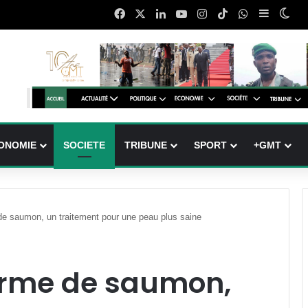
Facebook
X
Linkedin
YouTube
Instagram
TikTok
WhatsApp
Sidebar 
Swi
ONOMIE
SOCIETE
TRIBUNE
SPORT
+GMT
 de saumon, un traitement pour une peau plus saine
sperme de saumon,