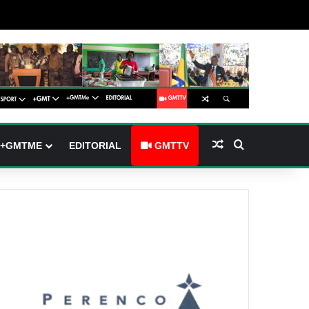
(barre latérale)
tch skin
Article Aléatoire
Rechercher
+GMTME
EDITORIAL
GMTTV