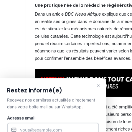
Une pratique née de la médecine régénérati
Dans un article
BBC News Afrique
explique que ce
en réalité ses origines dans le domaine de la médeci
est de stimuler les mécanismes naturels de réparat
cellules cutanées. Cette technologie est aujourd’hui u
peau et réduire certaines imperfections, notamment
néanmoins que les résultats peuvent varier selon 
pour confirmer l’ensemble des bénéfices avancés
×
Restez informé(e)
Recevez nos dernières actualités directement
dans votre boîte mail ou sur WhatsApp.
L’engouement autour de ce traitement a été amplifi
souligne le magazine Marie Claire, plusieurs per
Adresse email
injections de sperme de saumon en raison de leurs
testicules de saumon sont particulièrement riches