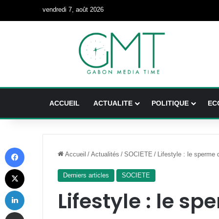
vendredi 7, août 2026
ACCUEIL
ACTUALITE
POLITIQUE
EC
Facebook
Accueil
/
Actualités
/
SOCIETE
/
Lifestyle : le sperme
X
Derniers articles
SOCIETE
Linkedin
Lifestyle : le 
Partager par email