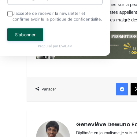
seraient à l’origine des effets recherchés sur la p
croissant d’adeptes, certains spécialistes appellen
J'accepte de recevoir la newsletter et
confirme avoir lu la politique de confidentialité.
scientifiques demeurent encore limitées malgré des
S'abonner
Propulsé par
EVALAM
Face
Partager
Geneviève Dewuno E
Diplômée en journalisme,je suis ch