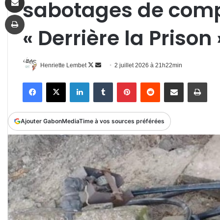
sabotages de comp
Imprimer
« Derrière la Prison 
Follow
Envoyer
Henriette Lembet
2 juillet 2026 à 21h22min
on
un
Facebook
X
Linkedin
Tumblr
Pinterest
Reddit
Partager par email
Impr
X
courriel
Ajouter GabonMediaTime à vos sources préférées