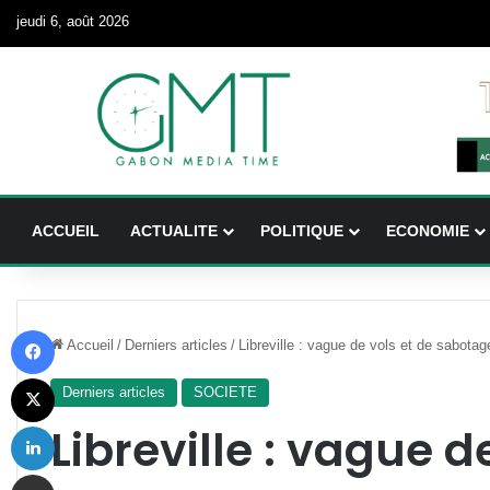
jeudi 6, août 2026
ACCUEIL
ACTUALITE
POLITIQUE
ECONOMIE
Facebook
Accueil
/
Derniers articles
/
Libreville : vague de vols et de sabota
X
Derniers articles
SOCIETE
Linkedin
Libreville : vague d
Partager par email