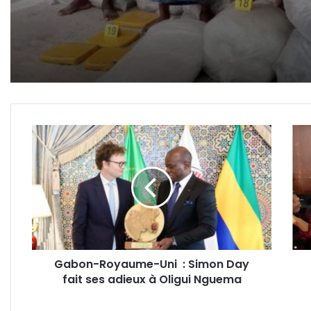
Gabon-
Gab
Royaume-
:
Uni
les
:
patr
Simon
de
Day
la
fait
pres
ses
priv
adieux
inter
Gabon-Royaume-Uni : Simon Day
à
l'Éta
fait ses adieux à Oligui Nguema
Oligui
sur
Nguema
la
crise