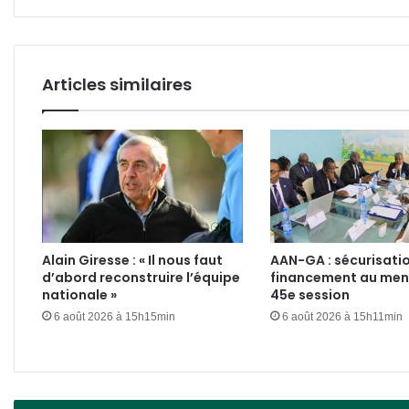
du
sect
Articles similaires
Alain Giresse : « Il nous faut
AAN-GA : sécurisatio
d’abord reconstruire l’équipe
financement au menu
nationale »
45e session
6 août 2026 à 15h15min
6 août 2026 à 15h11min