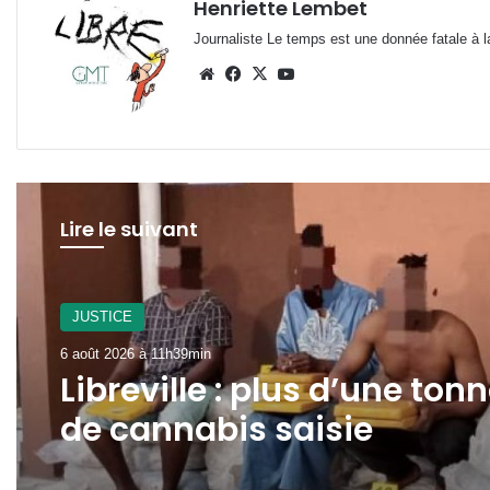
Henriette Lembet
Journaliste Le temps est une donnée fatale à la
Website
Facebook
X
YouTube
Lire le suivant
A La Une
6 août 2026 à 11h32min
Gabon : 1 664 délégués él
lors des premières
élections professionnelle