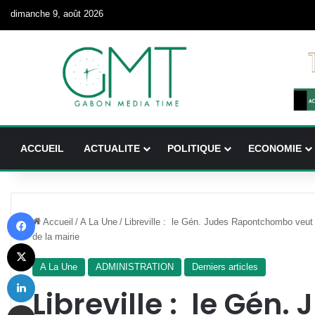
dimanche 9, août 2026
ACCUEIL
ACTUALITE
POLITIQUE
ECONOMIE
Facebook
Accueil
/
A La Une
/
Libreville : le Gén. Judes Rapontchombo veut
de la mairie
X
A La Une
ADMINISTRATION
Derniers articles
Linkedin
Libreville : le Gén.
Partager par email