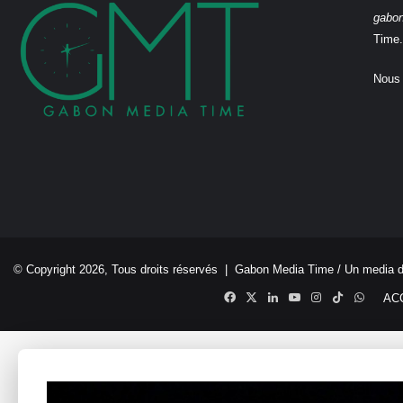
gabo
Time.
Nous 
© Copyright 2026, Tous droits réservés |
Gabon Media Time
/ Un media 
Facebook
X
Linkedin
YouTube
Instagram
TikTok
Whats
AC