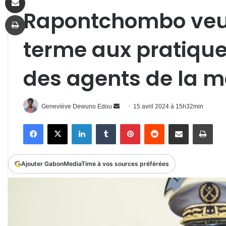
Rapontchombo veu
Imprimer
terme aux pratiqu
des agents de la m
Envoyer
Geneviève Dewuno Edou
15 avril 2024 à 15h32min
un
Facebook
X
Linkedin
Tumblr
Pinterest
Reddit
Partager par email
Impr
courriel
Ajouter GabonMediaTime à vos sources préférées