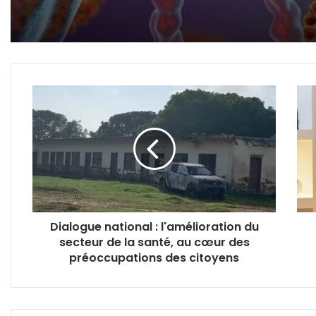
vaccin, mais une maladi
qui se guérit
Dialogue
Com
national
:
:
la
l'amélioration
susp
du
du
secteur
Gab
de
bient
la
levé
santé,
!
Dialogue national : l'amélioration du
au
secteur de la santé, au cœur des
cœur
des
préoccupations des citoyens
préoccupations
des
citoyens