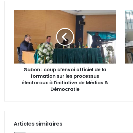
Gabon
Fran
:
:
coup
1031
d’envoi
cons
officiel
réal
de
par
la
la
formation
26è
sur
miss
Gabon : coup d’envoi officiel de la
les
médi
formation sur les processus
processus
chin
électoraux
électoraux à l’initiative de Médias &
à
Démocratie
l’initiative
de
Médias
&
Démocratie
Articles similaires