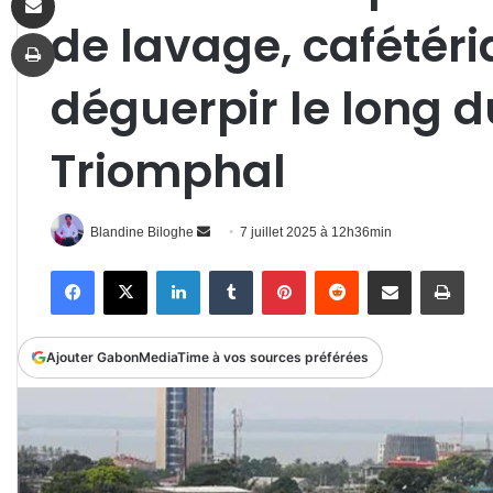
de lavage, cafété
Imprimer
déguerpir le long 
Triomphal
Envoyer
Blandine Biloghe
7 juillet 2025 à 12h36min
un
Facebook
X
Linkedin
Tumblr
Pinterest
Reddit
Partager par email
Impr
courriel
Ajouter GabonMediaTime à vos sources préférées