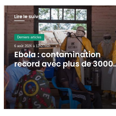
Lire le suivant
ADMINISTRATION
6 août 2026 à 8h43min
Derniers articles
Gabon : la réhabilitation 
6 août 2026 à 12h27min
la signalisation au coeur
des travaux de la DGSR
Ebola : contamination
record avec plus de 3000
cas confirmés en RDC