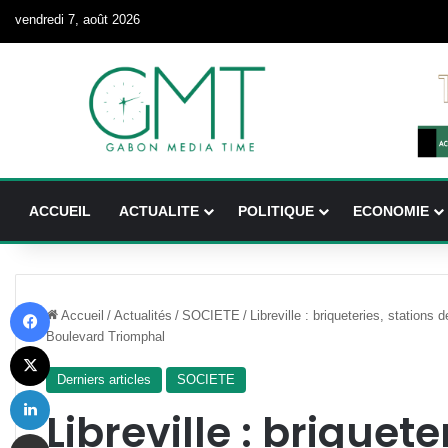
vendredi 7, août 2026
ACCUEIL
ACTUALITE
POLITIQUE
ECONOMIE
Facebook
Accueil
/
Actualités
/
SOCIETE
/
Libreville : briqueteries, station
Boulevard Triomphal
X
Derniers articles
SOCIETE
Linkedin
Libreville : briquete
Partager par email