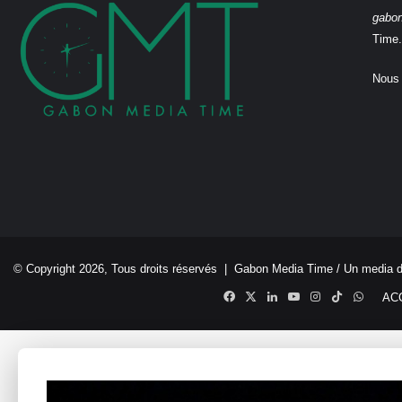
gabo
Time.
Nous 
© Copyright 2026, Tous droits réservés |
Gabon Media Time
/ Un media 
Facebook
X
Linkedin
YouTube
Instagram
TikTok
Whats
AC