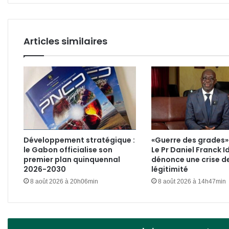
!
entiè
Articles similaires
Développement stratégique :
«Guerre des grades» 
le Gabon officialise son
Le Pr Daniel Franck I
premier plan quinquennal
dénonce une crise d
2026-2030
légitimité
8 août 2026 à 20h06min
8 août 2026 à 14h47min