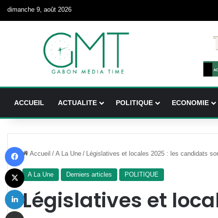
dimanche 9, août 2026
ACCUEIL
ACTUALITE
POLITIQUE
ECONOMIE
Facebook
Accueil
/
A La Une
/
Législatives et locales 2025 : les candidats 
X
A La Une
Derniers articles
POLITIQUE
Linkedin
Législatives et loca
Partager par email