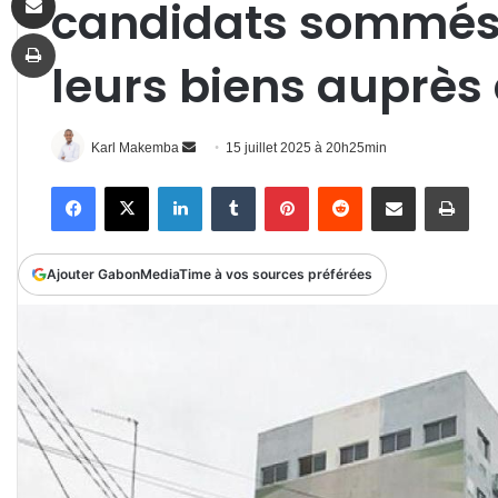
candidats sommés 
Imprimer
leurs biens auprès
Envoyer
Karl Makemba
15 juillet 2025 à 20h25min
un
Facebook
X
Linkedin
Tumblr
Pinterest
Reddit
Partager par email
Impr
courriel
Ajouter GabonMediaTime à vos sources préférées