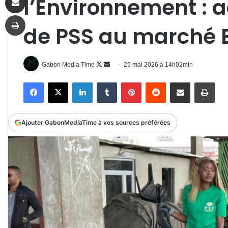
l’Environnement : a
Imprimer
de PSS au marché 
Follow
Envoyer
Gabon Media Time
25 mai 2026 à 14h02min
on
un
Facebook
X
Linkedin
Tumblr
Pinterest
Reddit
Partager par email
Impr
X
courriel
Ajouter GabonMediaTime à vos sources préférées