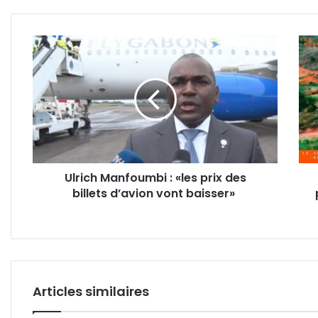
Ulrich
Gab
Manfoumbi
:
:
Mélo
«les
Sam
prix
retir
des
du
billets
porte
d’avion
parol
vont
de
Ulrich Manfoumbi : «les prix des
baisser»
la
billets d’avion vont baisser»
Prés
de
la
Répu
!
Articles similaires