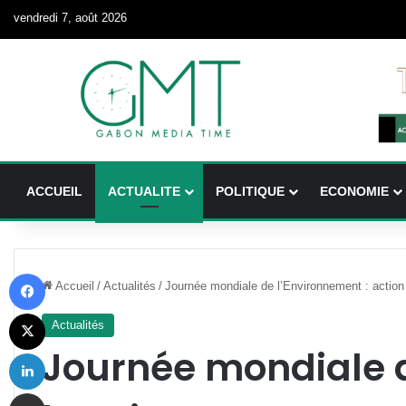
vendredi 7, août 2026
ACCUEIL
ACTUALITE
POLITIQUE
ECONOMIE
Facebook
Accueil
/
Actualités
/
Journée mondiale de l’Environnement : acti
X
Actualités
Journée mondiale 
Linkedin
Partager par email