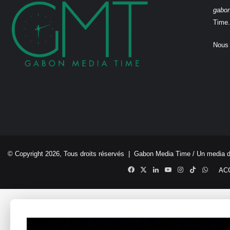
gabo
Time.
Nous 
© Copyright 2026, Tous droits réservés |
Gabon Media Time
/ Un media 
Facebook
X
Linkedin
YouTube
Instagram
TikTok
Whats
AC