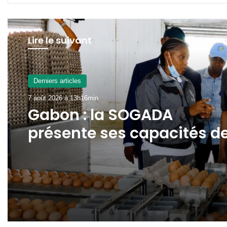
Lire le suivant
Derniers articles
7 août 2026 à 13h16min
Gabon : la SOGADA
présente ses capacités d
production à
l’ambassadeur d’Angola