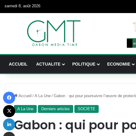
samedi 8, août 2026
ACCUEIL
ACTUALITE
POLITIQUE
ECONOMIE
Facebook
Accueil
/
A La Une
/
Gabon : qui pour poursuivre l’œuvre de protecti
X
A La Une
Derniers articles
SOCIETE
Linkedin
Gabon : qui pour p
Partager par email