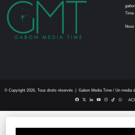
gabo
Time.
Nous 
© Copyright 2026, Tous droits réservés |
Gabon Media Time
/ Un media 
Facebook
X
Linkedin
YouTube
Instagram
TikTok
Whats
AC