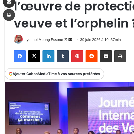
l’œuvre de protecti
Imprimer
veuve et l’orphelin 
Follow
Envoyer
Lyonnel Mbeng Essone
30 juin 2026 à 10h37min
on
un
Facebook
X
Linkedin
Tumblr
Pinterest
Reddit
Partager par email
Impr
X
courriel
Ajouter GabonMediaTime à vos sources préférées