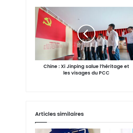
Chine
:
Xi
Jinping
salue
l’héritage
et
les
visages
Chine : Xi Jinping salue l’héritage et
du
les visages du PCC
PCC
Articles similaires