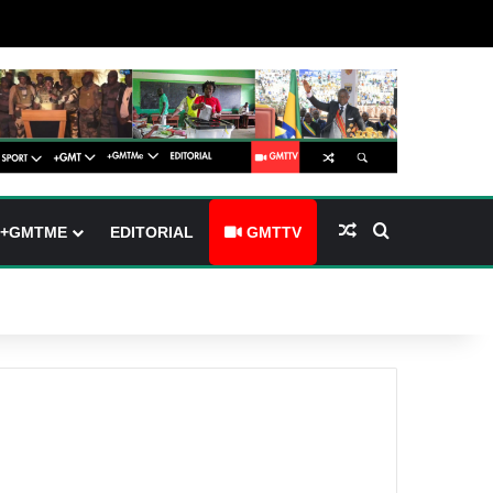
 (barre latérale)
tch skin
Article Aléatoire
Rechercher
+GMTME
EDITORIAL
GMTTV