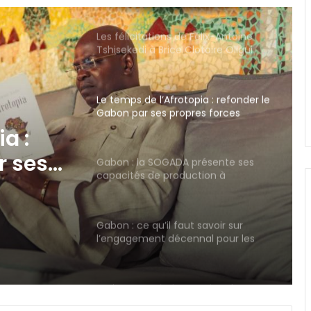
Gabon
Le temps de l’Afrotopia : refonder le
Gabon par ses propres forces
Gabon : la SOGADA présente ses
capacités de production à
l’ambassadeur d’Angola
és de
Gabon : ce qu’il faut savoir sur
l’engagement décennal pour les
nouveaux bacheliers
gola
Trois ans après la parution de
Réinventer le Gabon : entre
constats persistants et dynamique
de transformation
Allaitement maternel: un bouclier
pour la croissance des nourrissons