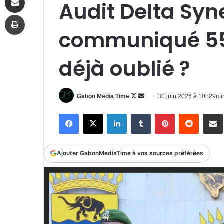
Audit Delta Syne
Imprimer
communiqué 55 
déjà oublié ?
Follow
Envoyer
Gabon Media Time
30 juin 2026 à 10h29mi
on
un
Facebook
X
Linkedin
Tumblr
Pinterest
Reddit
P
X
courriel
Ajouter GabonMediaTime à vos sources préférées