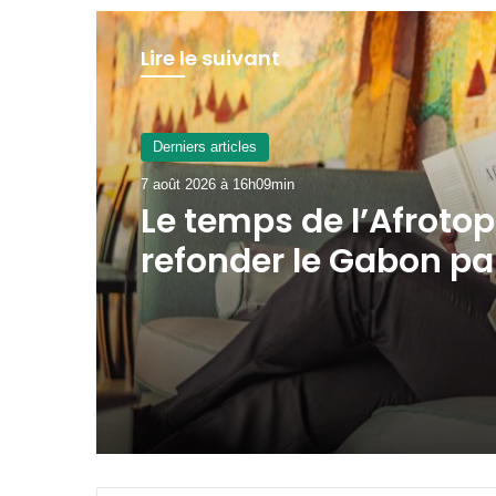
Lire le suivant
Derniers articles
7 août 2026 à 13h16min
Gabon : la SOGADA
présente ses capacit
production à
l’ambassadeur d’An