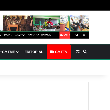
(barre latérale)
tch skin
Article Aléatoire
Rechercher
+GMTME
EDITORIAL
GMTTV