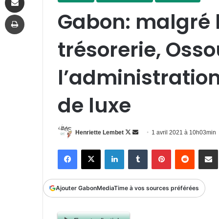
Gabon: malgré l
Imprimer
trésorerie, Oss
l’administratio
de luxe
Follow
Envoyer
Henriette Lembet
1 avril 2021 à 10h03min
on
un
Facebook
X
Linkedin
Tumblr
Pinterest
Reddit
P
X
courriel
Ajouter GabonMediaTime à vos sources préférées