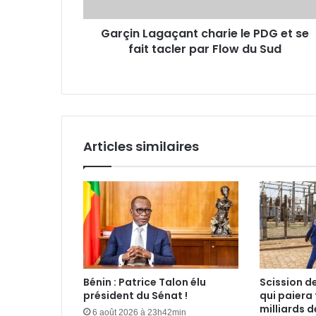
fait
tacler
Garçin Lagaçant charie le PDG et se
par
fait tacler par Flow du Sud
Flow
du
Sud
Articles similaires
Bénin : Patrice Talon élu
Scission de
président du Sénat !
qui paiera 
milliards 
6 août 2026 à 23h42min