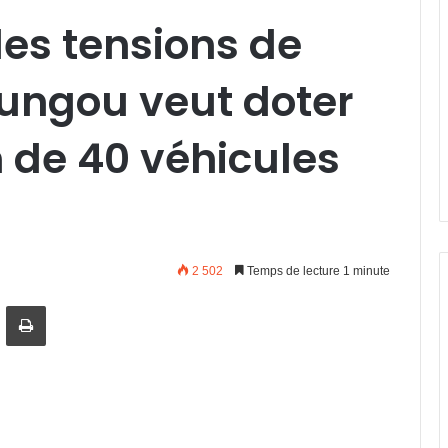
es tensions de
oungou veut doter
n de 40 véhicules
2 502
Temps de lecture 1 minute
artager par email
Imprimer