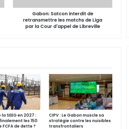
de
sur le bloc d’Etame
Liga
Gabon: Satcon interdit de
par
Gabon : stages payants au CHUL,
retransmettre les matchs de Liga
la
une mesure légale ou une
Cour
par la Cour d'appel de Libreville
discrimination déguisée ?
d'appel
de
Libreville
Gabon : la Task Force lance un
audit du FGIS, de GOC et de la
SOGARA
IST : les inscriptions au concours
d’entrée 2026-2027 ouvertes
jusqu’au 31 août
Libreville : plus d’une tonne de
cannabis saisie
 la SEEG en 2027 :
CIPV : Le Gabon muscle sa
finalement les 150
stratégie contre les nuisibles
Gabon : 1 664 délégués élus lors des
de FCFA de dette ?
transfrontaliers