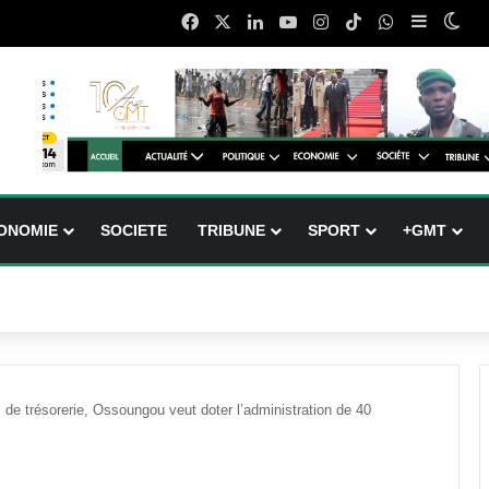
Facebook
X
Linkedin
YouTube
Instagram
TikTok
WhatsApp
Sidebar 
Swi
ONOMIE
SOCIETE
TRIBUNE
SPORT
+GMT
 de trésorerie, Ossoungou veut doter l’administration de 40