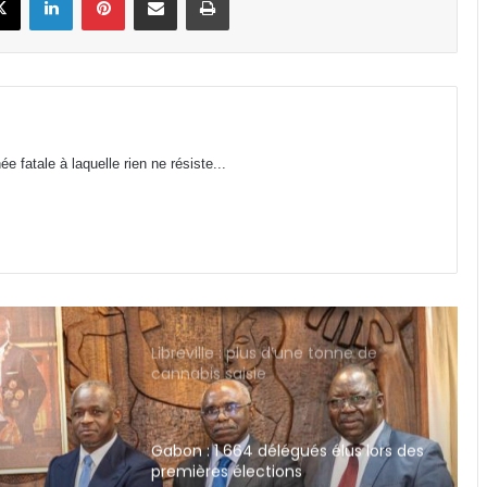
Gabon : stages payants au CHUL,
une mesure légale ou une
discrimination déguisée ?
Gabon : la Task Force lance un
 fatale à laquelle rien ne résiste...
audit du FGIS, de GOC et de la
SOGARA
IST : les inscriptions au concours
d’entrée 2026-2027 ouvertes
jusqu’au 31 août
Libreville : plus d’une tonne de
cannabis saisie
Gabon : 1 664 délégués élus lors des
premières élections