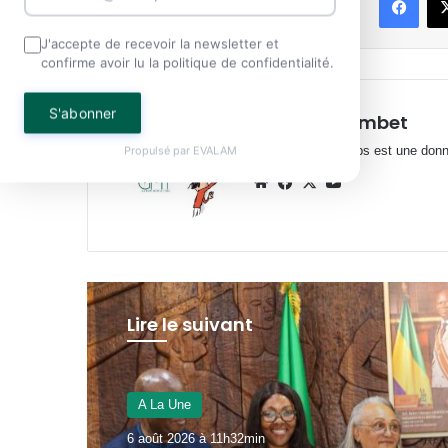
Partager
J'accepte de recevoir la newsletter et
confirme avoir lu la politique de confidentialité.
S'abonner
Henriette Lembet
Journaliste Le temps est une donnée
Propulsé par
EVALAM
Website
Facebook
X
YouTube
Lire le suivant
A La Une
6 août 2026 à 11h32min