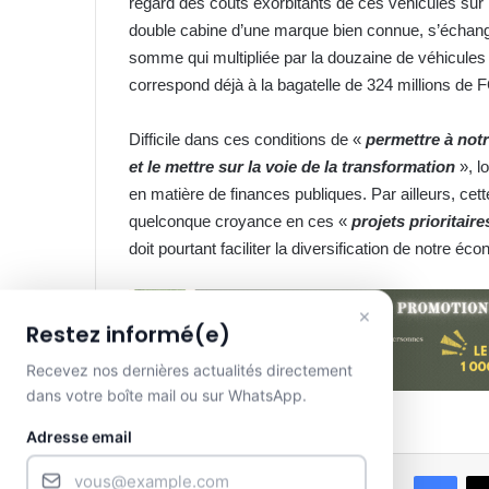
regard des coûts exorbitants de ces véhicules sur 
double cabine d’une marque bien connue, s’échang
somme qui multipliée par la douzaine de véhicules 
correspond déjà à la bagatelle de 324 millions de 
Difficile dans ces conditions de «
permettre à notr
et le mettre sur la voie de la transformation
», l
en matière de finances publiques. Par ailleurs, cette
quelconque croyance en ces «
projets prioritair
doit pourtant faciliter la diversification de notre éc
×
Restez informé(e)
Recevez nos dernières actualités directement
dans votre boîte mail ou sur WhatsApp.
Adresse email
Face