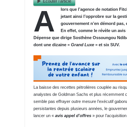
Ecouter l'article
A
lors que l’agence de notation Fi
jetant ainsi l’opprobre sur la ges
gouvernement n’en démord pas, co
En effet, comme le révèle un avis 
D
épense que dirige Sosthène Ossoungou Ndiba
dont une dizaine «
Grand Luxe
» et six SUV.
La baisse des recettes pétrolières couplée au risqu
analystes de Goldman Sachs et plus récemment ceu
semble pas effrayer outre mesure l’exécutif gabona
persistantes depuis plusieurs années, le gouvern
lancer un «
avis appel d’offres
» pour l’acquisitio