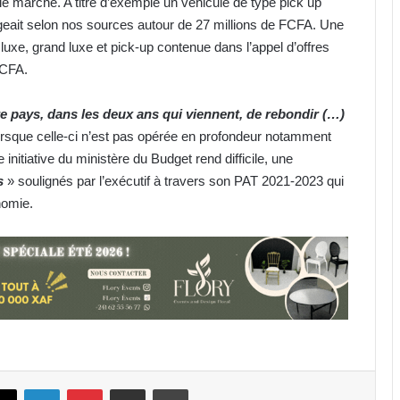
le marché. A titre d’exemple un véhicule de type pick up
eait selon nos sources autour de 27 millions de FCFA. Une
luxe, grand luxe et pick-up contenue dans l’appel d’offres
FCFA.
e pays, dans les deux ans qui viennent, de rebondir (…)
Cybersécurité : la SEEG révèle avoir
perdu près de 95 % de ses
orsque celle-ci n’est pas opérée en profondeur notamment
infrastructures informatiques
 initiative du ministère du Budget rend difficile, une
es
» soulignés par l’exécutif à travers son PAT 2021-2023 qui
Gabon : Hermann Immongault
onomie.
échange avec la Fondation Prince
Albert II de Monaco sur son projet
d’implantation
Nationale 1 : quatre morts
enregistrés en l’espace d’une
semaine
Gabon : VAALCO Energy met en
service un nouveau puits de gaz
book
X
Linkedin
Pinterest
Partager par email
Imprimer
sur le bloc d’Etame