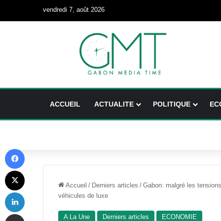
vendredi 7, août 2026
ACCUEIL
ACTUALITE
POLITIQUE
EC
Facebook
X
Accueil
/
Derniers articles
/
Gabon: malgré les tensions
Linkedin
véhicules de luxe
Partager par email
A La Une
Derniers articles
ECONOMIE