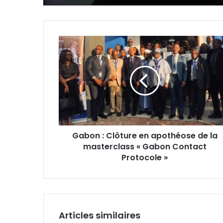
Gabon
:
Clôture
en
apothéose
de
la
masterclass
«
Gabon : Clôture en apothéose de la
Gabon
masterclass « Gabon Contact
Contact
Protocole
Protocole »
»
Articles similaires