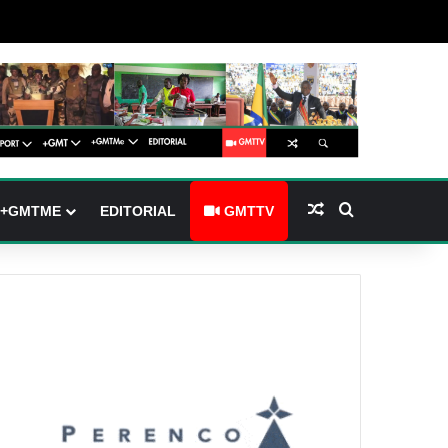
(barre latérale)
tch skin
Article Aléatoire
Rechercher
+GMTME
EDITORIAL
GMTTV