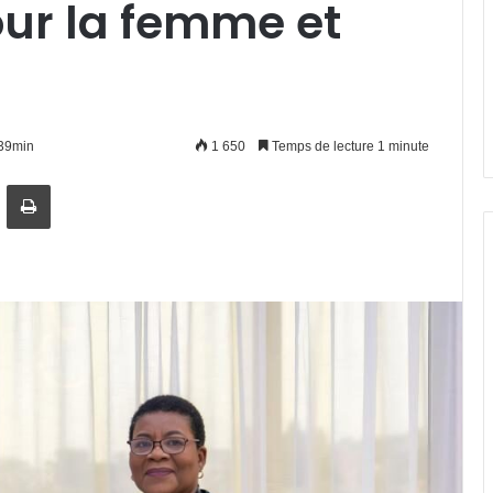
our la femme et
h39min
1 650
Temps de lecture 1 minute
artager par email
Imprimer