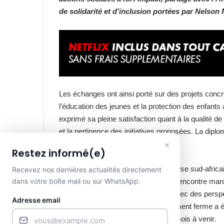
de solidarité et d’inclusion portées par Nelson
Les échanges ont ainsi porté sur des projets concr
l’éducation des jeunes et la protection des enfant
exprimé sa pleine satisfaction quant à la qualité d
et la pertinence des initiatives proposées. La diplom
×
durable.
Restez informé(e)
Lequel pourrait s’appuyer sur l’expertise sud-afric
Recevez nos dernières actualités directement
dans votre boîte mail ou sur WhatsApp.
programmes de la Fondation. Cette rencontre mar
entre le Gabon et l’Afrique du Sud, avec des persp
Adresse email
populations vulnérables. Un engagement ferme a été
concrétiser ces ambitions dans les mois à venir.