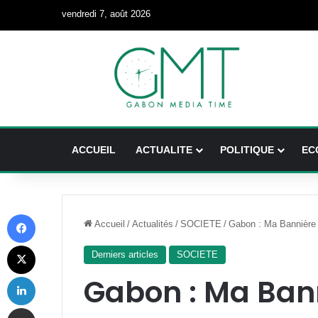
vendredi 7, août 2026
ACCUEIL
ACTUALITE
POLITIQUE
EC
Facebook
Accueil
/
Actualités
/
SOCIETE
/
Gabon : Ma Bannière e
X
Derniers articles
SOCIETE
Linkedin
Gabon : Ma Bann
Partager par email