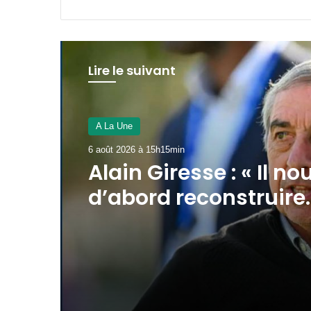
Lire le suivant
A La Une
6 août 2026 à 15h11min
AAN-GA : sécurisatio
financement au men
la 45e session