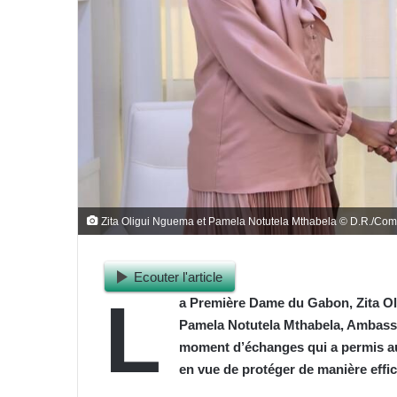
Zita Oligui Nguema et Pamela Notutela Mthabela © D.R./Co
Ecouter l'article
L
a Première Dame du Gabon, Zita Ol
Pamela Notutela Mthabela, Ambassa
moment d’échanges qui a permis au
en vue de protéger de manière effic