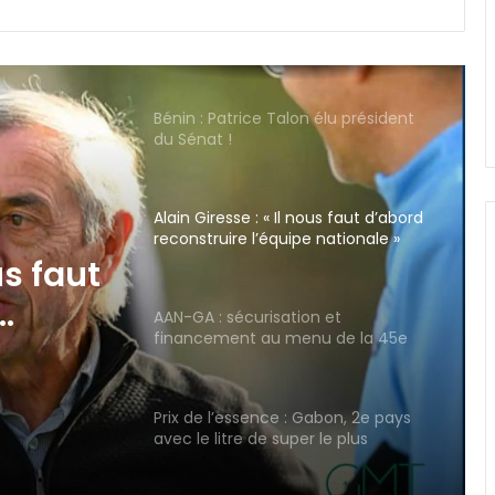
Bénin : Patrice Talon élu président
du Sénat !
Alain Giresse : « Il nous faut d’abord
reconstruire l’équipe nationale »
AAN-GA : sécurisation et
financement au menu de la 45e
session
n et
u de
Prix de l’essence : Gabon, 2e pays
avec le litre de super le plus
abordable en Zone FCFA !
Canal+ : 100% des coupes d’Europe
masculines de football jusqu’en
2031 en Afrique !