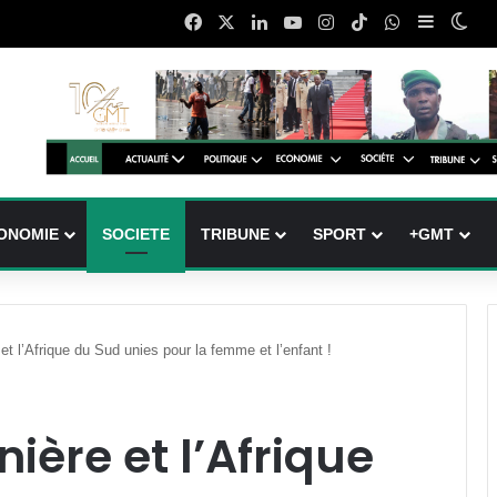
Facebook
X
Linkedin
YouTube
Instagram
TikTok
WhatsApp
Sidebar 
Swi
ONOMIE
SOCIETE
TRIBUNE
SPORT
+GMT
t l’Afrique du Sud unies pour la femme et l’enfant !
ière et l’Afrique