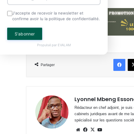
J'accepte de recevoir la newsletter et
confirme avoir lu la politique de confidentialité.
S'abonner
Propulsé par
EVALAM
Face
Partager
Lyonnel Mbeng Esson
Rédacteur en chef adjoint, je suis
cabinets juridiques avant de me la
spécialisé sur les questions société
Website
Facebook
X
YouTube