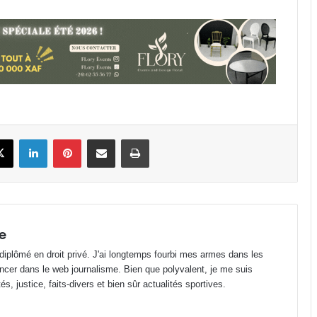
Gabon : Privée de salaire depuis 4
mois, une écogarde décède !
Football : le cas Medwin Biteghe
peut-il rendre réticents les
binationaux ?
Gabon : déjà plus de 12 443 décès
book
X
Linkedin
Pinterest
Partager par email
Imprimer
enregistrés depuis janvier 2026 !
Fondation Horizons Nouveaux : la
salle Snoezelen, une oasis pour les
enfants
e
 diplômé en droit privé. J'ai longtemps fourbi mes armes dans les
Gabon : Wilfried Okoumba placé
ncer dans le web journalisme. Bien que polyvalent, je me suis
sous mandat de dépôt !
s, justice, faits-divers et bien sûr actualités sportives.