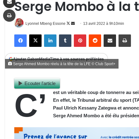
Serge Mombo à la tê
Imprimer
Follow
Envoyer
Lyonnel Mbeng Essone
13 avril 2022 à 9h10min
on
un
Facebook
X
Linkedin
Tumblr
Pinterest
Reddit
Partager par email
Impr
X
courriel
Ajouter GabonMediaTime à vos sources préférées
Serge Ahmed Mombo réelu à la tête de la LFE © Club Sport+
Ecouter l'article
C’
est un véritable coup de tonnerre au sein
En effet, le Tribunal arbitral du sport (
Paul Ulrich Kessany Zategwa et annonce 
Serge Ahmed Mombo a été élu président