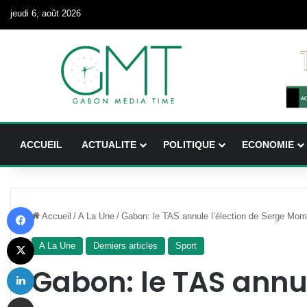
jeudi 6, août 2026
ACCUEIL
ACTUALITE
POLITIQUE
ECONOMIE
Facebook
Accueil
/
A La Une
/
Gabon: le TAS annule l’élection de Serge Momb
X
A La Une
Derniers articles
Sport
Linkedin
Gabon: le TAS annul
Partager par email