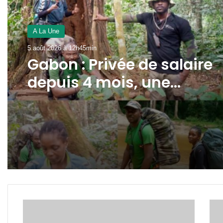
A La Une
5 août 2026 à 12h45min
Gabon : Privée de salaire
depuis 4 mois, une
écogarde décède !
Une
Gabo
future
le