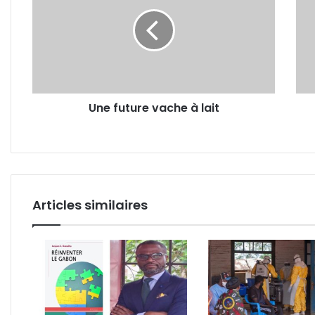
vache
Cap
à
Esté
lait
bient
coup
du
«Gra
Libre
Une future vache à lait
Articles similaires