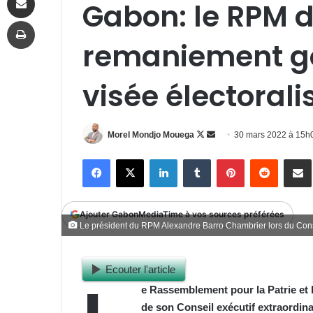
Gabon: le RPM 
Imprimer
remaniement g
visée électorali
Follow
Envoyer
Morel Mondjo Mouega
30 mars 2022 à 15h
on
un
Facebook
X
Linkedin
Tumblr
Pinterest
Reddit
P
X
courriel
Ajouter GabonMediaTime à vos sources préférées
Le président du RPM Alexandre Barro Chambrier lors du Con
Ecouter l'article
e Rassemblement pour la Patrie et l
de son Conseil exécutif extraordin