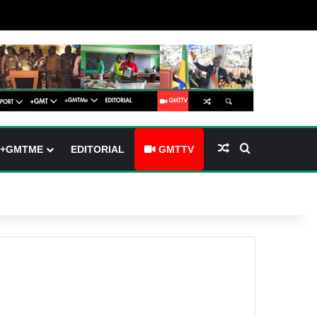
barre latérale)
ch skin
Article Aléatoire
Rechercher
+GMTME
EDITORIAL
GMTTV