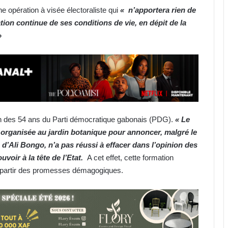
ne opération à visée électoraliste qui
« n’apportera rien de
ion continue de ses conditions de vie, en dépit de la
»
n des 54 ans du Parti démocratique gabonais (PDG).
« Le
 organisée au jardin botanique pour annoncer, malgré le
d’Ali Bongo, n’a pas réussi à effacer dans l’opinion des
voir à la tête de l’Etat.
A cet effet, cette formation
départir des promesses démagogiques.
Transport aérien : 80 milliards de
FCFA prélevés, 77 % au bénéfice
d’entreprises étrangères
Transport aérien : FlyGabon