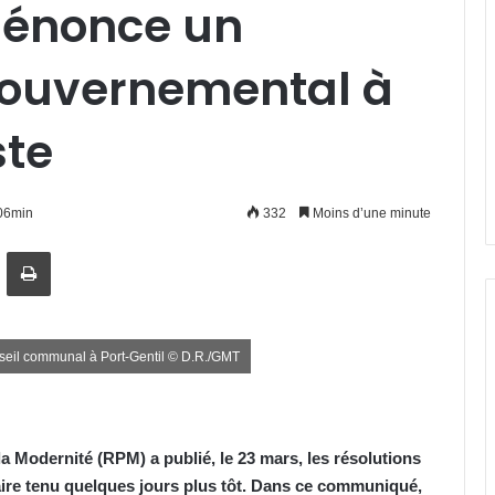
dénonce un
ouvernemental à
ste
06min
332
Moins d’une minute
artager par email
Imprimer
seil communal à Port-Gentil © D.R./GMT
a Modernité (RPM) a publié, le 23 mars, les résolutions
aire tenu quelques jours plus tôt. Dans ce communiqué,