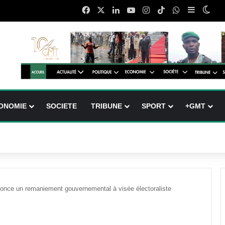
Facebook
X
Linkedin
YouTube
Instagram
TikTok
WhatsApp
Sidebar (
Swit
ONOMIE
SOCIETE
TRIBUNE
SPORT
+GMT
nce un remaniement gouvernemental à visée électoraliste