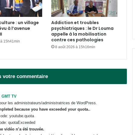
Numérique : le Gabon a importé
pour 3 milliards de FCFA de
smartphones chinois en un mois
culture : un village
Addiction et troubles
évu à l’avenue
psychiatriques : le Dr Louma
Gabon-Chine : un excédent
I
appelle à la mobilisation
commercial record de 738 milliards
contre ces pathologies
 à 15h41min
FCFA au 1er semestre 2026
8 août 2026 à 15h16min
Traite des êtres humains : le Gabon
se dote d’un guide national pour
secourir les victimes
s votre commentaire
Gabon : le gouvernement passe au
crible les exonérations fiscalo-
GMT TV
douanières accordées aux
pour les administrateurs/administratrices de WordPress.
entreprises
ompleted because you have exceeded your
quota
..
ode: youtube.quota
ode: quotaExceeded
e vidéo n’a été trouvée.