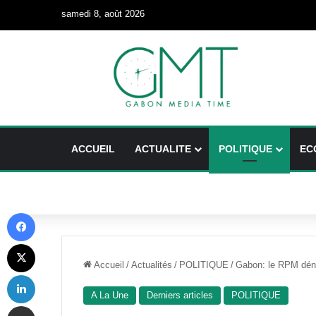
samedi 8, août 2026
ACCUEIL
ACTUALITE
POLITIQUE
EC
Facebook
X
Accueil
/
Actualités
/
POLITIQUE
/
Gabon: le RPM déno
Linkedin
A La Une
Derniers articles
POLITIQUE
Partager par email