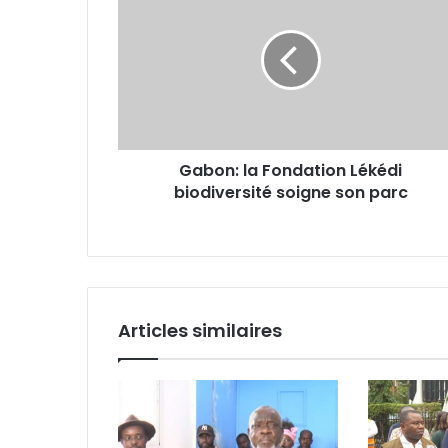
la
Fondation
Lékédi
biodiversité
soigne
son
parc
Gabon: la Fondation Lékédi
biodiversité soigne son parc
Articles similaires