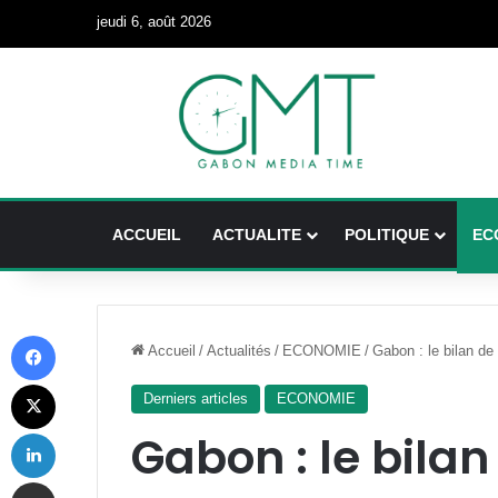
jeudi 6, août 2026
ACCUEIL
ACTUALITE
POLITIQUE
EC
Facebook
Accueil
/
Actualités
/
ECONOMIE
/
Gabon : le bilan de
X
Derniers articles
ECONOMIE
Linkedin
Gabon : le bilan
Partager par email