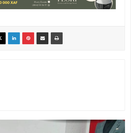
label qui fait des détenus des stars
Médias : la liberté de la presse par
l’éthique et la déontologie, le
book
X
Linkedin
Pinterest
Partager par email
Imprimer
cheval de bataille de l’APIC
Ebola : le vaccin ChAdOx1 BDBV
candidat au test contre l’épidémie
en RDC
Gabon : 17 familles à indemniser
pour la construction de la route
Essassa–Bikélé en 2×2 voies
Ebola : contamination record avec
plus de 3000 cas confirmés en RDC