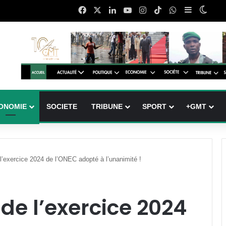
Facebook
X
Linkedin
YouTube
Instagram
TikTok
WhatsApp
Sidebar (b
Switc
ONOMIE
SOCIETE
TRIBUNE
SPORT
+GMT
 l’exercice 2024 de l’ONEC adopté à l’unanimité !
 de l’exercice 2024