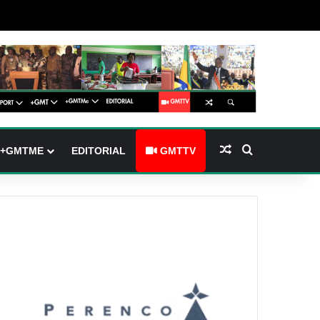
arre latérale)
h skin
Article Aléatoire
Rechercher
+GMTME
EDITORIAL
GMTTV