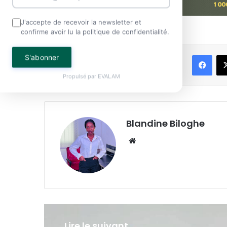
J'accepte de recevoir la newsletter et
confirme avoir lu la politique de confidentialité.
Face
S'abonner
Partager
Propulsé par
EVALAM
Blandine Biloghe
Website
Lire le suivant