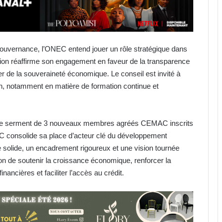
gouvernance, l’ONEC entend jouer un rôle stratégique dans
ation réaffirme son engagement en faveur de la transparence
er de la souveraineté économique. Le conseil est invité à
ion, notamment en matière de formation continue et
n de serment de 3 nouveaux membres agréés CEMAC inscrits
EC consolide sa place d’acteur clé du développement
solide, un encadrement rigoureux et une vision tournée
ion de soutenir la croissance économique, renforcer la
nancières et faciliter l’accès au crédit.
France : comment «Le Petit
Oloumi» veut transformer la
diaspora en levier économique
Cameroun : Jail Time Records, le