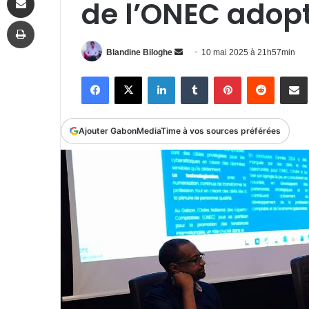
de l’ONEC adopt
Imprimer
Envoyer
Blandine Biloghe
10 mai 2025 à 21h57min
un
Facebook
X
Linkedin
Tumblr
Pinterest
Reddit
P
courriel
Ajouter GabonMediaTime à vos sources préférées