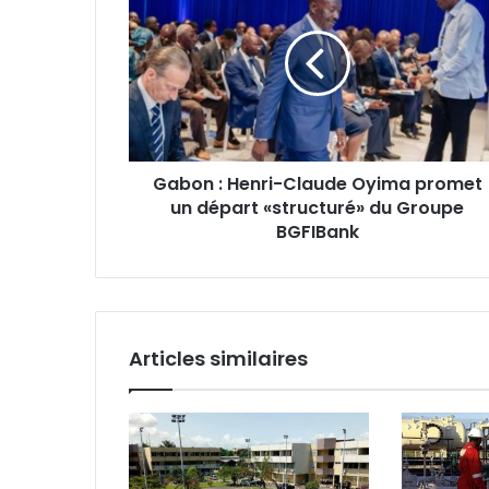
Henri-
Claude
Oyima
promet
un
départ
«structuré»
Gabon : Henri-Claude Oyima promet
du
un départ «structuré» du Groupe
Groupe
BGFIBank
BGFIBank
Articles similaires