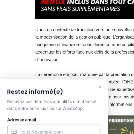
Dans un contexte de transition vers une nouvelle 
la modernisation de la gestion publique. L’organis
budgétaire et financière, considérée comme un pili
accentuer les efforts face aux défis de la profess
d’innovation.
La cérémonie été pour marquée par la prestatio
au Tableau de l’Ordre. Par cette assemblée, l’ON
×
économique gabonais, en misant sur une expertise 
Restez informé(e)
vers l’excellence. Pour rappel, l’Onec a pour miss
Recevez nos dernières actualités directement
confiance des investisseurs dans les informations fi
dans votre boîte mail ou sur WhatsApp.
Adresse email