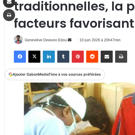
traditionnelles, la 
Imprimer
facteurs favorisant 
Envoyer
Geneviève Dewuno Edou
10 juin 2026 à 20h47min
un
Facebook
X
Linkedin
Tumblr
Pinterest
Reddit
Partager par email
Impr
courriel
Ajouter GabonMediaTime à vos sources préférées