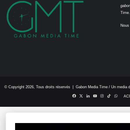
gabo
Time.
Nous 
© Copyright 2026, Tous droits réservés |
Gabon Media Time
/ Un media 
Facebook
X
Linkedin
YouTube
Instagram
TikTok
Whats
AC