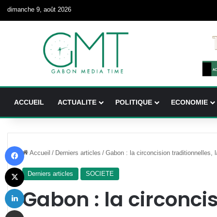
dimanche 9, août 2026
ACCUEIL
ACTUALITE
POLITIQUE
ECONOMIE
Facebook
Accueil
/
Derniers articles
/
Gabon : la circoncision traditionnelles, 
X
Derniers articles
SOCIETE
Linkedin
Gabon : la circonci
Partager par email