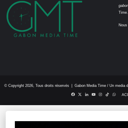
gabo
Time.
Nous 
© Copyright 2026, Tous droits réservés |
Gabon Media Time
/ Un media 
Facebook
X
Linkedin
YouTube
Instagram
TikTok
Whats
AC