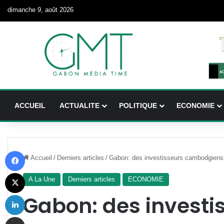
dimanche 9, août 2026
ACCUEIL
ACTUALITE
POLITIQUE
ECONOMIE
Facebook
Accueil
/
Derniers articles
/
Gabon: des investisseurs cambodgiens i
X
A La Une
Derniers articles
ECONOMIE
Linkedin
Gabon: des investi
Partager par email