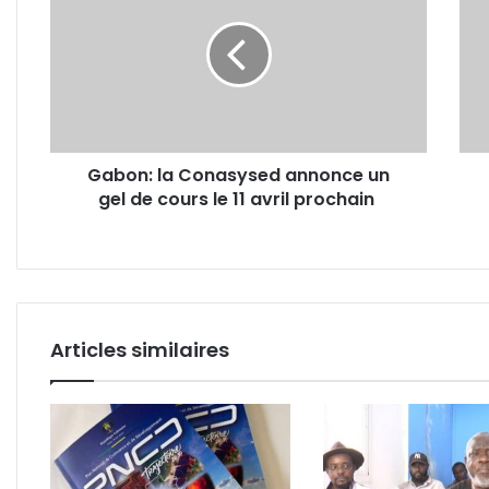
Conasysed
la
annonce
cand
un
d’Ali
gel
Bong
de
quan
cours
les
le
Pdég
Gabon: la Conasysed annonce un
11
enfo
gel de cours le 11 avril prochain
avril
une
prochain
port
ouve
!
Articles similaires