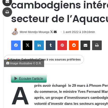
cambodgiens intére
Imprimer
secteur de l’Aquac
Follow
Envoyer
Morel Mondjo Mouega
1 avril 2022 à 10h16min
on
un
Facebook
X
Linkedin
Tumblr
Pinterest
Reddit
Partager par email
Impr
X
courriel
Ajouter GabonMediaTime à vos sources préférées
Image illustrative © D.R.
Ecouter l'article
A
près avoir échangé le 29 mars à Phnom P
du commerce, le ministre Yves Fernand Ma
après, un groupe d’investisseurs cambodgie
volonté d’investir dans les secteurs agrosyl