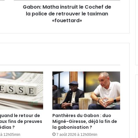
Gabon: Matha instruit le Cochef de
retrouver
Cybersécurité : la SEEG révèle avoir
la police de retrouver le taximan
le
perdu près de 95 % de ses
taximan
«fouettard»
infrastructures informatiques
«fouettard»
Gabon : Hermann Immongault
échange avec la Fondation Prince
Albert II de Monaco sur son projet
d’implantation
Gabon : le gouvernement mobilisé
pour la concrétisation du
mégaprojet de Fer de Baniaka
Gabon-Côte d’Ivoire : Oligui
Nguema échange avec son
homologue Alassane Dramane
Ouattara
quand le retour de
Panthères du Gabon : duo
aux fins de preuves
Migné-Giresse, déjà la fin de
Andeme : avec 259 milliards de
édias ?
la gabonisation ?
FCFA, le Gabon s’offre-t-il
 à 12h05min
7 août 2026 à 12h00min
l’aéroport le plus cher de la sous-