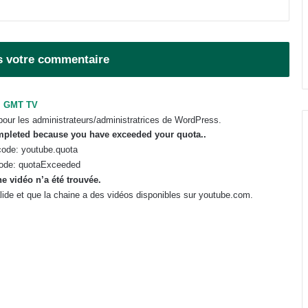
région ?
Gabon : la Task Force lance un
audit du FGIS, de GOC et de la
SOGARA
s votre commentaire
IST : les inscriptions au concours
GMT TV
d’entrée 2026-2027 ouvertes
jusqu’au 31 août
pour les administrateurs/administratrices de WordPress.
ompleted because you have exceeded your
quota
..
ode: youtube.quota
ode: quotaExceeded
e vidéo n’a été trouvée.
valide et que la chaine a des vidéos disponibles sur youtube.com.