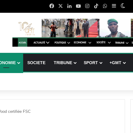
Facebook
X
Linkedin
YouTube
Instagram
TikTok
WhatsApp
Sidebar 
Swi
ONOMIE
SOCIETE
TRIBUNE
SPORT
+GMT
od certifiée FSC