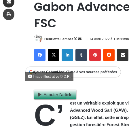
Gabon Advanced
Imprimer
FSC
Follow
Envoyer
Henriette Lembet
14 avril 2022 à 11h28min
on
un
Facebook
X
Linkedin
Tumblr
Pinterest
Reddit
P
X
courriel
Ajouter GabonMediaTime à vos sources préférées
Image illustrative © D.R.
Ecouter l'article
C’
est un véritable exploit que v
Advanced Wood Sarl (GAW), f
(GSEZ). En effet, cette entr
gestion forestière Forest S