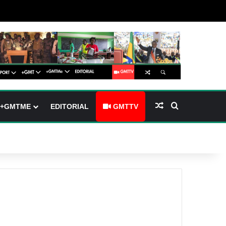
(barre latérale)
tch skin
Article Aléatoire
Rechercher
+GMTME
EDITORIAL
GMTTV