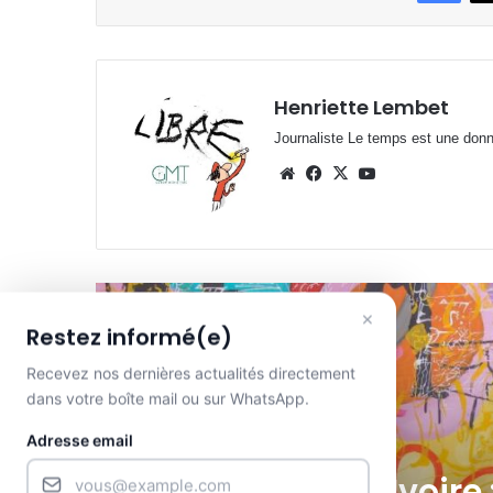
Henriette Lembet
Journaliste Le temps est une donnée
Website
Facebook
X
YouTube
×
Lire le suivant
Restez informé(e)
Recevez nos dernières actualités directement
dans votre boîte mail ou sur WhatsApp.
A La Une
Adresse email
7 août 2026 à 7h54min
A La Une