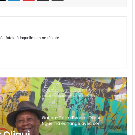
Cybersécurité : la SEEG révèle avoir
perdu près de 95 % de ses
infrastructures informatiques
Gabon : Hermann Immongault
 fatale à laquelle rien ne résiste...
échange avec la Fondation Prince
Albert II de Monaco sur son projet
d’implantation
Gabon : le gouvernement mobilisé
pour la concrétisation du
mégaprojet de Fer de Baniaka
Gabon-Côte d’Ivoire : Oligui
Nguema échange avec son
homologue Alassane Dramane
Ouattara
Andeme : avec 259 milliards de
FCFA, le Gabon s’offre-t-il
l’aéroport le plus cher de la sous-
région ?