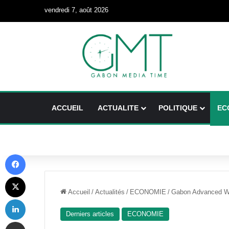
vendredi 7, août 2026
ACCUEIL
ACTUALITE
POLITIQUE
EC
Facebook
X
Accueil
/
Actualités
/
ECONOMIE
/
Gabon Advanced Wo
Linkedin
Derniers articles
ECONOMIE
Partager par email