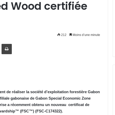
 Wood certifiée
212
Moins d’une minute
artager par email
Imprimer
ient de réaliser la société d’exploitation forestière Gabon
iliale gabonaise de Gabon Special Economic Zone
eprise a récemment obtenu un nouveau certificat de
tewardship™ (FSC™) (FSC-C174322).