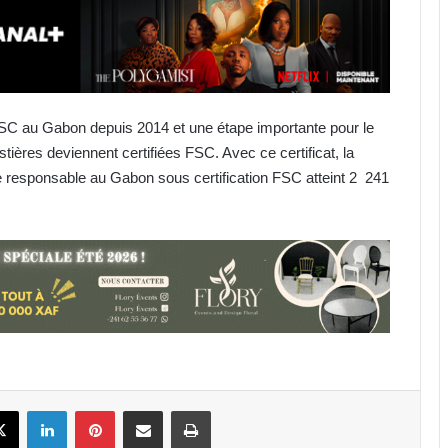
re FSC au Gabon depuis 2014 et une étape importante pour le
tières deviennent certifiées FSC. Avec ce certificat, la
ère responsable au Gabon sous certification FSC atteint 2 241
Libreville : plus d’une tonne de
cannabis saisie
Gabon : 1 664 délégués élus lors des
premières élections
professionnelles
Affaire Bilie-By-Nze : EPG demande
à la Cour de cassation de « dire le
book
X
Linkedin
Pinterest
Partager par email
Imprimer
droit »