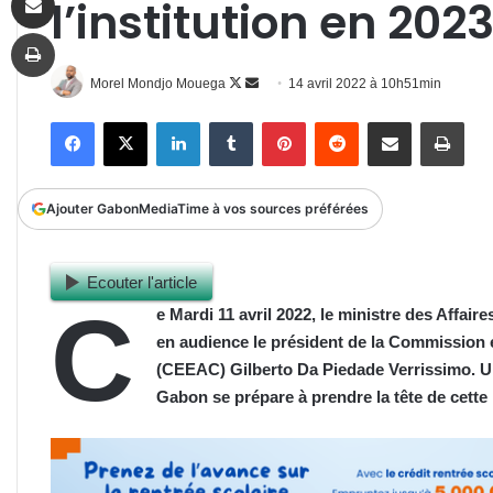
l’institution en 202
Imprimer
Follow
Envoyer
Morel Mondjo Mouega
14 avril 2022 à 10h51min
on
un
Facebook
X
Linkedin
Tumblr
Pinterest
Reddit
Partager par email
Impr
X
courriel
Ajouter GabonMediaTime à vos sources préférées
Ecouter l'article
C
e Mardi 11 avril 2022, le ministre des Affa
en audience le président de la Commissio
(CEEAC) Gilberto Da Piedade Verrissimo. Une
Gabon se prépare à prendre la tête de cette 