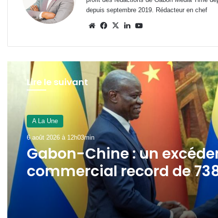
depuis septembre 2019. Rédacteur en chef
Website
Facebook
X
Linkedin
YouTube
Lire le suivant
A La Une
6 août 2026 à 12h03min
Gabon-Chine : un excéde
commercial record de 73
milliards FCFA au 1er
semestre 2026