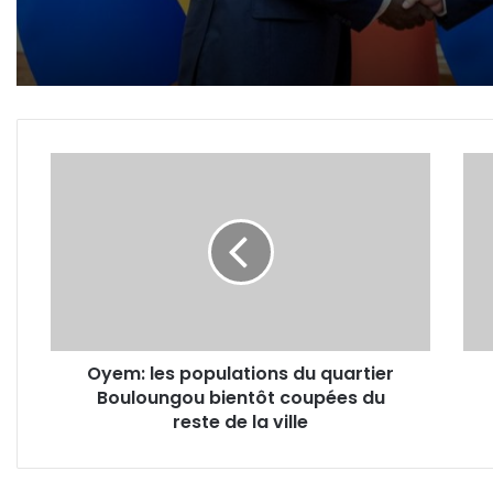
Oyem:
Gab
les
Adv
populations
Woo
du
certi
quartier
FSC
Bouloungou
bientôt
coupées
du
Oyem: les populations du quartier
reste
Bouloungou bientôt coupées du
de
la
reste de la ville
ville