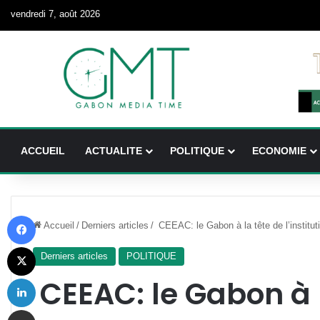
vendredi 7, août 2026
ACCUEIL
ACTUALITE
POLITIQUE
ECONOMIE
Facebook
Accueil
/
Derniers articles
/
CEEAC: le Gabon à la tête de l’institut
X
Derniers articles
POLITIQUE
Linkedin
CEEAC: le Gabon à 
Partager par email