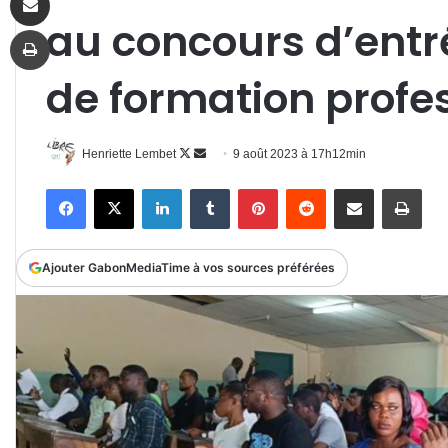
au concours d’entr
Imprimer
de formation profe
Follow
Envoyer
Henriette Lembet
9 août 2023 à 17h12min
on
un
Facebook
X
Linkedin
Tumblr
Pinterest
Reddit
Partager par email
Impr
X
courriel
Ajouter GabonMediaTime à vos sources préférées