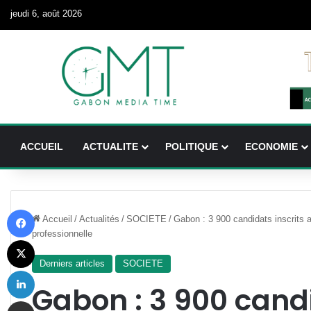
jeudi 6, août 2026
ACCUEIL
ACTUALITE
POLITIQUE
ECONOMIE
Facebook
Accueil
/
Actualités
/
SOCIETE
/
Gabon : 3 900 candidats inscrits 
professionnelle
X
Derniers articles
SOCIETE
Linkedin
Gabon : 3 900 candi
Partager par email