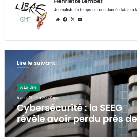
Henriette Lembet
Journaliste Le temps est une donnée fatale à la
Website
Facebook
X
YouTube
Lire le suivant
A La Une
5 août 2026 à 13h51min
Gabon : Hermann
Immongault échange av
la Fondation Prince Albert 