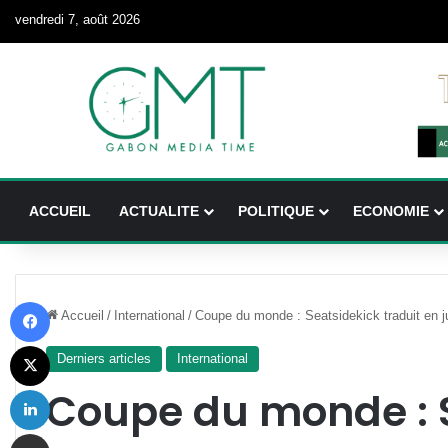
vendredi 7, août 2026
ACCUEIL
ACTUALITE
POLITIQUE
ECONOMIE
Facebook
Accueil
/
International
/
Coupe du monde : Seatsidekick traduit en jus
X
Derniers articles
International
Linkedin
Coupe du monde : 
Partager par email