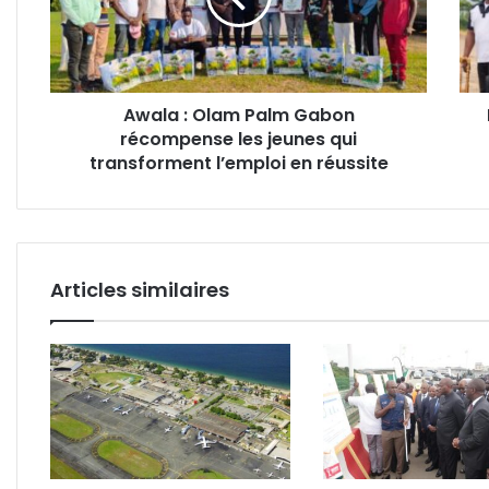
récompense
géan
les
du
jeunes
Gab
qui
pour
Awala : Olam Palm Gabon
transforment
tour
récompense les jeunes qui
l’emploi
la
en
transforment l’emploi en réussite
page
réussite
du
pétro
Articles similaires