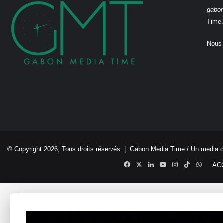
gabo
Time.
Nous 
© Copyright 2026, Tous droits réservés |
Gabon Media Time
/ Un media 
Facebook
X
Linkedin
YouTube
Instagram
TikTok
Whats
AC