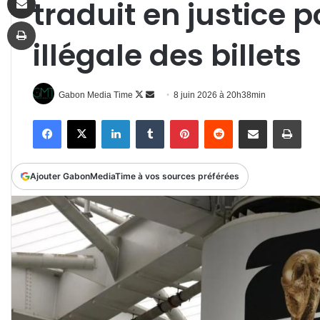
traduit en justice 
Imprimer
illégale des billets
Follow
Envoyer
Gabon Media Time
8 juin 2026 à 20h38min
on
un
Facebook
X
Linkedin
Tumblr
Pinterest
Reddit
Partager par email
Impr
X
courriel
Ajouter GabonMediaTime à vos sources préférées