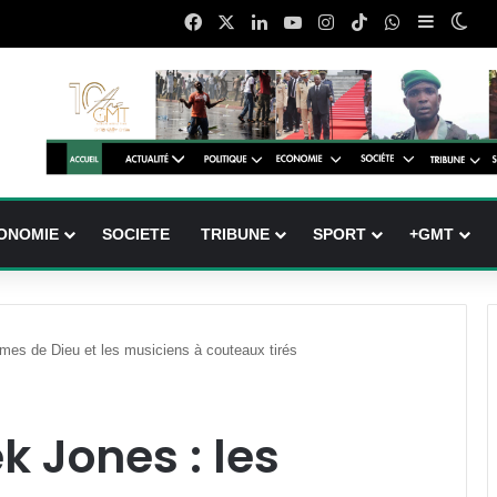
Facebook
X
Linkedin
YouTube
Instagram
TikTok
WhatsApp
Sidebar 
Swi
ONOMIE
SOCIETE
TRIBUNE
SPORT
+GMT
mes de Dieu et les musiciens à couteaux tirés
k Jones : les