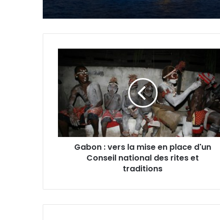
Gabon
:
vers
la
mise
en
place
d'un
Conseil
Gabon : vers la mise en place d'un
national
Conseil national des rites et
des
rites
traditions
et
traditions