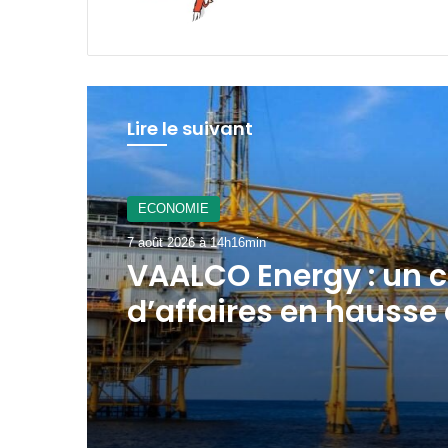
Lire le suivant
A La Une
7 août 2026 à 12h21min
Gabon : le gouverne
mobilisé pour la
concrétisation du
mégaprojet de Fer d
Baniaka