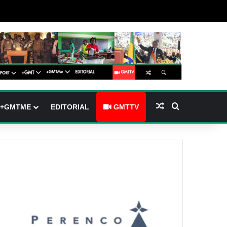
(barre latérale)
tch skin
Article Aléatoire
Rechercher
+GMTME
EDITORIAL
GMTTV