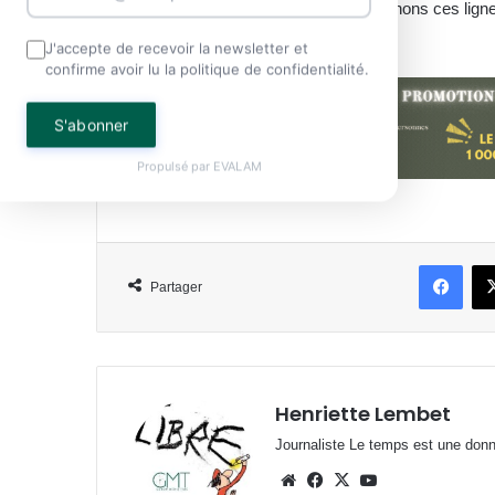
musiciens
». A l’heure où nous couchons ces ligne
paix.
J'accepte de recevoir la newsletter et
confirme avoir lu la politique de confidentialité.
S'abonner
Propulsé par
EVALAM
Face
Partager
Henriette Lembet
Journaliste Le temps est une donnée
Website
Facebook
X
YouTube