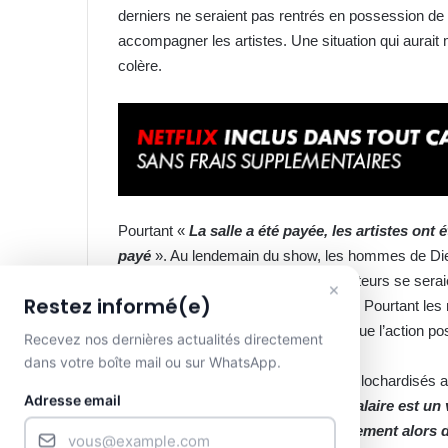
derniers ne seraient pas rentrés en possession de 
accompagner les artistes. Une situation qui aurait
colère.
Pourtant «
La salle a été payée, les artistes ont
payé
». Au lendemain du show, les hommes de Dieu
concert. Selon des sources, des pasteurs se sera
×
Restez informé(e)
s’appuyant sur des versets bibliques. Pourtant le
salaire
». La même source précise que l’action posé
Recevez nos dernières actualités directement
dans votre boîte mail ou sur WhatsApp.
Les musiciens auraient toujours été clochardisés a
Adresse email
pensent que l’ouvrier mérite son salaire est un
gospels. Et vous avez reçu gratuitement alors 