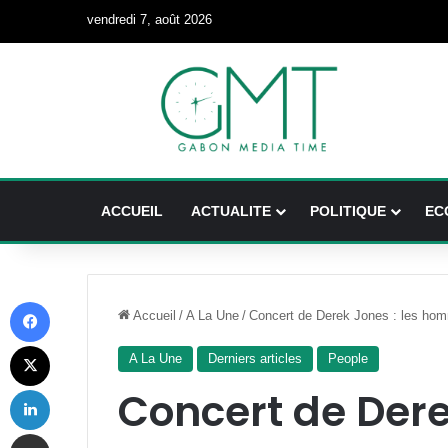
vendredi 7, août 2026
ACCUEIL
ACTUALITE
POLITIQUE
EC
Facebook
Accueil
/
A La Une
/
Concert de Derek Jones : les hom
X
A La Une
Derniers articles
People
Linkedin
Concert de Dere
Partager par email