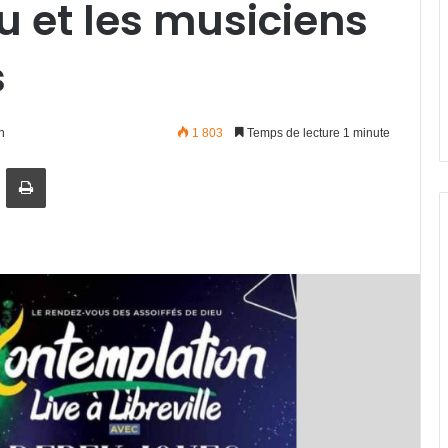
 et les musiciens
s
n
1 803
Temps de lecture 1 minute
artager par email
Imprimer