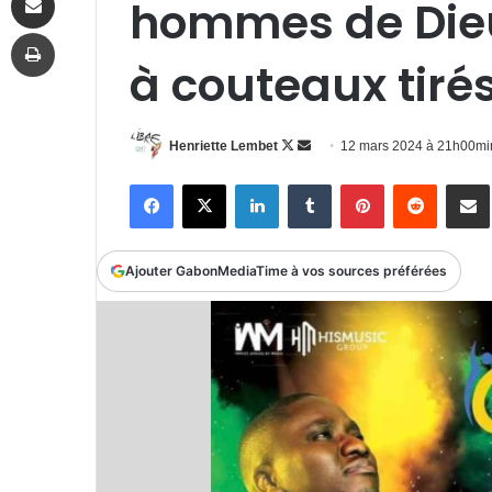
hommes de Dieu
Imprimer
à couteaux tiré
Follow
Envoyer
Henriette Lembet
12 mars 2024 à 21h00mi
on
un
Facebook
X
Linkedin
Tumblr
Pinterest
Reddit
P
X
courriel
Ajouter GabonMediaTime à vos sources préférées