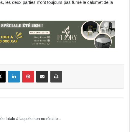
s, les deux parties n’ont toujours pas fumé le calumet de la
IST : les inscriptions au concours
d’entrée 2026-2027 ouvertes
jusqu’au 31 août
Libreville : plus d’une tonne de
cannabis saisie
Gabon : 1 664 délégués élus lors des
premières élections
book
X
Linkedin
Pinterest
Partager par email
Imprimer
professionnelles
Affaire Bilie-By-Nze : EPG demande
à la Cour de cassation de « dire le
droit »
Cybersécurité : la SEEG révèle avoir
 fatale à laquelle rien ne résiste...
perdu près de 95 % de ses
infrastructures informatiques