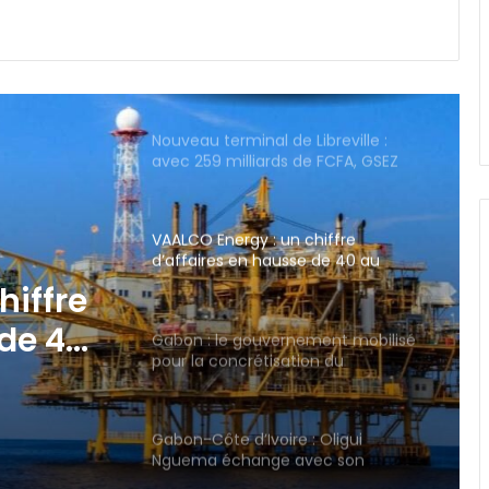
Nouveau terminal de Libreville :
avec 259 milliards de FCFA, GSEZ
Airport s’offre-t-il l’aérogare la plus
chère de la sous-région ?
VAALCO Energy : un chiffre
d’affaires en hausse de 40 au
2ème trimestre 2026
Gabon : le gouvernement mobilisé
pour la concrétisation du
mégaprojet de Fer de Baniaka
ment
Gabon-Côte d’Ivoire : Oligui
Nguema échange avec son
homologue Alassane Dramane
Ouattara
e
Gabon : la Task Force lance un
audit du FGIS, de GOC et de la
SOGARA