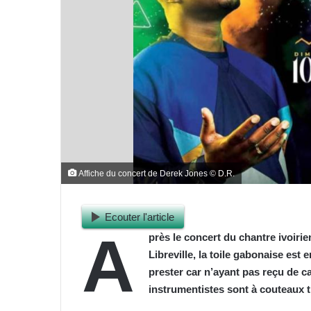
Affiche du concert de Derek Jones © D.R.
Ecouter l'article
A
près le concert du chantre ivoiri
Libreville, la toile gabonaise est
prester car n’ayant pas reçu de c
instrumentistes sont à couteaux t