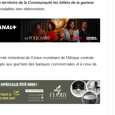
du territoire de la Communauté les billets de la gamme
modalités bien déterminées.
ité ministériel de l’Union monétaire de l’Afrique centrale
angés aux guichets des banques commerciales et à ceux de
IST : les inscriptions au concours
d’entrée 2026-2027 ouvertes
jusqu’au 31 août
Libreville : plus d’une tonne de
cannabis saisie