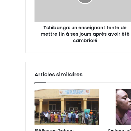
mettre
fin
à
ses
Tchibanga: un enseignant tente de
jours
mettre fin à ses jours après avoir été
après
avoir
cambriolé
été
cambriolé
Articles similaires
BW Energy Gabon :
Cinéma : «