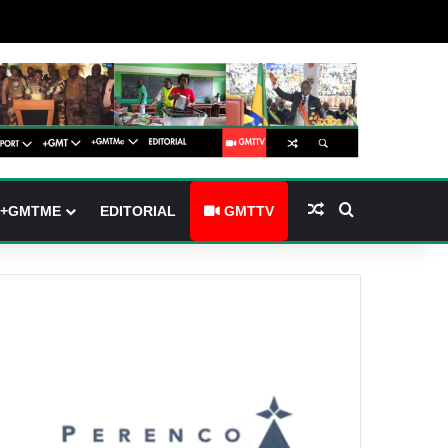
barre latérale)
ch skin
Article Aléatoire
Rechercher
+GMTME
EDITORIAL
GMTTV