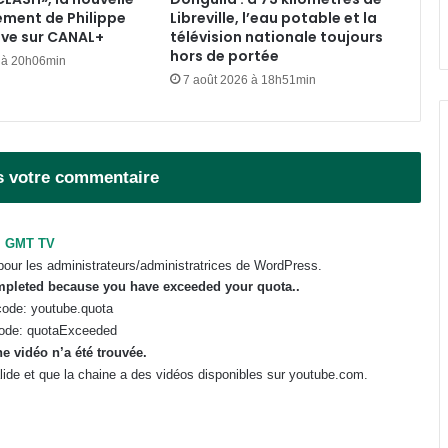
ement de Philippe
Libreville, l’eau potable et la
Gabon : le gouvernement mobilisé
ive sur CANAL+
télévision nationale toujours
pour la concrétisation du
hors de portée
 à 20h06min
mégaprojet de Fer de Baniaka
7 août 2026 à 18h51min
Gabon-Côte d’Ivoire : Oligui
Nguema échange avec son
homologue Alassane Dramane
Ouattara
s votre commentaire
Gabon : la Task Force lance un
audit du FGIS, de GOC et de la
GMT TV
SOGARA
pour les administrateurs/administratrices de WordPress.
ompleted because you have exceeded your
quota
..
ode: youtube.quota
ode: quotaExceeded
e vidéo n’a été trouvée.
valide et que la chaine a des vidéos disponibles sur youtube.com.