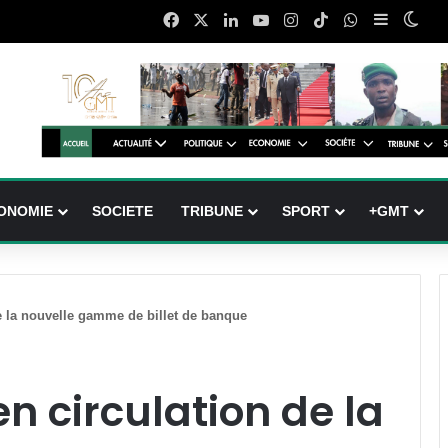
Facebook
X
Linkedin
YouTube
Instagram
TikTok
WhatsApp
Sidebar (
Swit
ONOMIE
SOCIETE
TRIBUNE
SPORT
+GMT
e la nouvelle gamme de billet de banque
n circulation de la