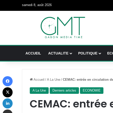
samedi 8, août 2026
ACCUEIL
ACTUALITE
POLITIQUE
EC
Facebook
Accueil
/
A La Une
/
CEMAC: entrée en circulation d
X
A La Une
Derniers articles
ECONOMIE
Linkedin
CEMAC: entrée e
Partager par email