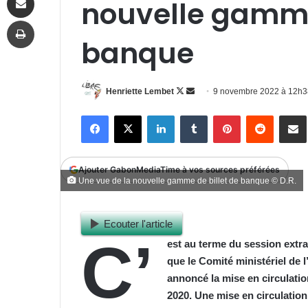
nouvelle gamme
Imprimer
banque
Follow
Envoyer
Henriette Lembet
9 novembre 2022 à 12h
on
un
Facebook
X
Linkedin
Tumblr
Pinterest
Reddit
P
X
courriel
Ajouter GabonMediaTime à vos sources préférées
Une vue de la nouvelle gamme de billet de banque © D.R.
Ecouter l'article
C’
est au terme du session extra
que le Comité ministériel de 
annoncé la mise en circulati
2020. Une mise en circulation