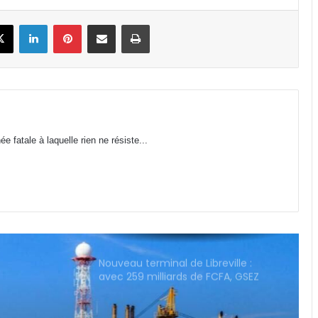
Gabon : 1 664 délégués élus lors des
premières élections
book
X
Linkedin
Pinterest
Partager par email
Imprimer
professionnelles
Affaire Bilie-By-Nze : EPG demande
à la Cour de cassation de « dire le
droit »
Cybersécurité : la SEEG révèle avoir
 fatale à laquelle rien ne résiste...
perdu près de 95 % de ses
infrastructures informatiques
Nouveau terminal de Libreville :
avec 259 milliards de FCFA, GSEZ
Airport s’offre-t-il l’aérogare la plus
chère de la sous-région ?
VAALCO Energy : un chiffre
d’affaires en hausse de 40 au
2ème trimestre 2026