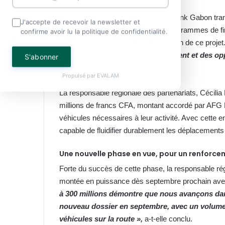
En finançant cette transition, AFG Bank Gabon tran
J'accepte de recevoir la newsletter et
A ce propos, le responsable des programmes de f
confirme avoir lu la politique de confidentialité.
reconnaissance pour la concrétisation de ce projet
démarrent, des revenus qui se créent et des o
S'abonner
construire leur avenir ».
Propulsé par
EVALAM
La responsable régionale des partenariats, Cécilia 
millions de francs CFA, montant accordé par AFG
véhicules nécessaires à leur activité. Avec cette
capable de fluidifier durablement les déplacements 
Une nouvelle phase en vue, pour un renforce
Forte du succès de cette phase, la responsable rég
montée en puissance dès septembre prochain avec
à 300 millions démontre que nous avançons da
nouveau dossier en septembre, avec un volume 
véhicules sur la route »,
a-t-elle conclu.