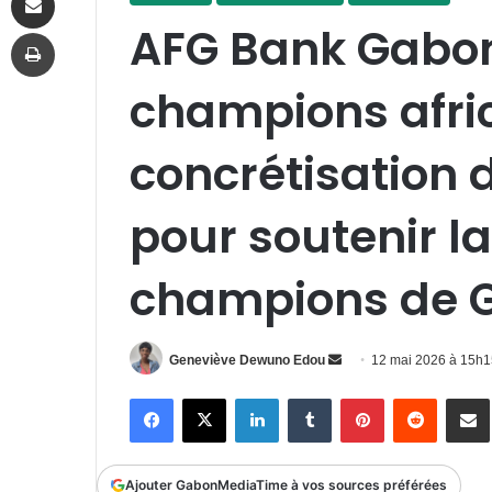
AFG Bank Gabon
Imprimer
champions afric
concrétisation
pour soutenir la
champions de 
Envoyer
Geneviève Dewuno Edou
12 mai 2026 à 15h
un
Facebook
X
Linkedin
Tumblr
Pinterest
Reddit
P
courriel
Ajouter GabonMediaTime à vos sources préférées