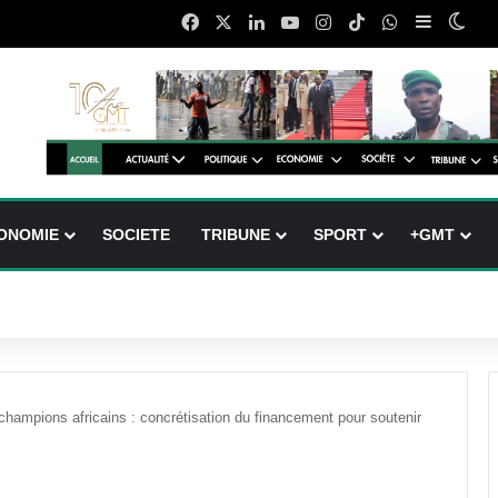
Facebook
X
Linkedin
YouTube
Instagram
TikTok
WhatsApp
Sidebar (
Swit
ONOMIE
SOCIETE
TRIBUNE
SPORT
+GMT
ampions africains : concrétisation du financement pour soutenir