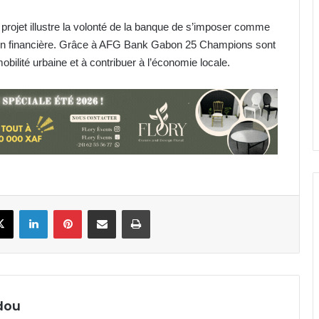
projet illustre la volonté de la banque de s’imposer comme
lusion financière. Grâce à AFG Bank Gabon 25 Champions sont
obilité urbaine et à contribuer à l’économie locale.
Gabon : Libreville hôte de l’Atelier
sur la protection des végétaux
BAC 2026 : 100 % de taux de
réussite à la prison centrale de
Port-Gentil
book
X
Linkedin
Pinterest
Partager par email
Imprimer
Département d’Etimboué : Perenco
renforce l’accès aux soins avec
deux nouvelles cases de santé
Libreville : Axe PK7-Transfo Plein Ciel
en décrépitude avancée
dou