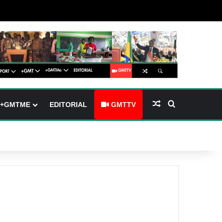
barre latérale)
ch skin
Article Aléatoire
Rechercher
+GMTME
EDITORIAL
GMTTV