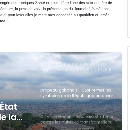
argée des rubriques Santé en plus d’être l’une des voix derrière de
riture, la pose de voix, la présentation du Journal télévisé sont
Jeux du Commonwealth : la
te et pour lesquelles je mets mes capacités au quotidien au profit
judokate Marthe Gnacadja Avaro
sauve l’honneur du Gabon avec
ime.
une médaille de bronze
Akébé : L’État concrétise le
rapprochement des soins au cœur
du 3ᵉ arrondissement
Drapeau gabonais : l’État remet les
symboles de la République au cœur
des civismes
CIPV : Le Gabon muscle sa stratégie
contre les nuisibles transfrontaliers
le sa
Yamoussoukro : le vibrant
hommage d’Oligui Nguema à Félix
liers
Houphouët-Boigny