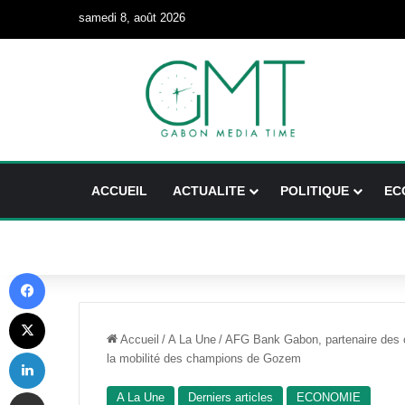
samedi 8, août 2026
ACCUEIL
ACTUALITE
POLITIQUE
EC
Facebook
X
Accueil
/
A La Une
/
AFG Bank Gabon, partenaire des ch
Linkedin
la mobilité des champions de Gozem
Partager par email
A La Une
Derniers articles
ECONOMIE