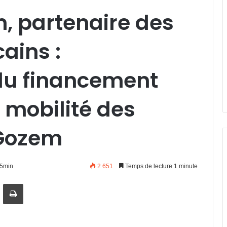
, partenaire des
ains :
 du financement
 mobilité des
Gozem
15min
2 651
Temps de lecture 1 minute
artager par email
Imprimer