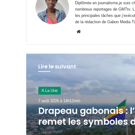
Diplômée en journalisme,je suis ch
nombreux reportages de GMTtv. L'éc
les principales tâches que j’exécu
de la rédaction de Gabon Media T
Website
Lire le suivant
A La Une
6 août 2026 à 20h41min
CIPV : Le Gabon musc
stratégie contre les
nuisibles transfronta