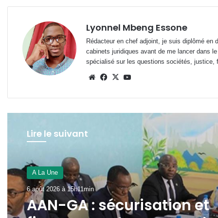
Lyonnel Mbeng Essone
Rédacteur en chef adjoint, je suis diplômé en 
cabinets juridiques avant de me lancer dans le
spécialisé sur les questions sociétés, justice, f
Website
Facebook
X
YouTube
Lire le suivant
A La Une
A La Une
6 août 2026 à 15h03min
6 août 2026 à 15h11min
Prix de l’essence : Gabon,