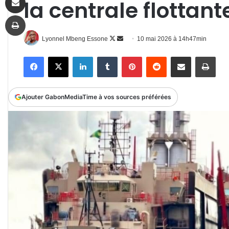
la centrale flottan
Imprimer
Follow
Envoyer
Lyonnel Mbeng Essone
10 mai 2026 à 14h47min
on
un
Facebook
X
Linkedin
Tumblr
Pinterest
Reddit
Partager par email
Impr
X
courriel
Ajouter GabonMediaTime à vos sources préférées