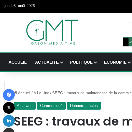
jeudi 6, août 2026
ACCUEIL
ACTUALITE
POLITIQUE
ECONOMIE
Facebook
Accueil
/
A La Une
/
SEEG : travaux de maintenance de la centrale
X
A La Une
Communiqué
Derniers articles
Linkedin
SEEG : travaux de 
Partager par email