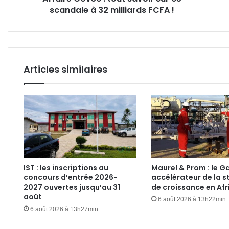
scandale à 32 milliards FCFA !
milliards
provi
FCFA
ce
!
12
mai
!
Articles similaires
IST : les inscriptions au
Maurel & Prom : le 
concours d’entrée 2026-
accélérateur de la s
2027 ouvertes jusqu’au 31
de croissance en Afr
août
6 août 2026 à 13h22min
6 août 2026 à 13h27min