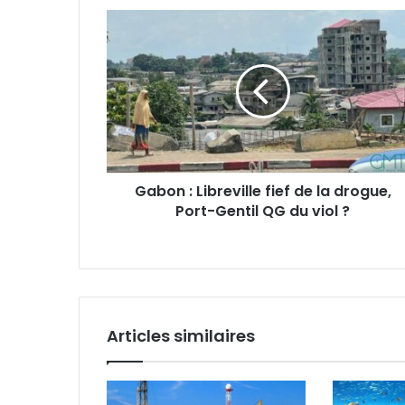
Gabon
:
Libreville
fief
de
la
drogue,
Port-
Gentil
Gabon : Libreville fief de la drogue,
QG
Port-Gentil QG du viol ?
du
viol
?
Articles similaires