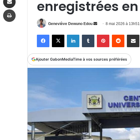
enregistrées en
Imprimer
Envoyer
Geneviève Dewuno Edou
8 mai 2026 à 13h5
un
Facebook
X
Linkedin
Tumblr
Pinterest
Reddit
P
courriel
Ajouter GabonMediaTime à vos sources préférées