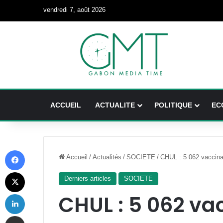
vendredi 7, août 2026
ACCUEIL
ACTUALITE
POLITIQUE
EC
Facebook
Accueil
/
Actualités
/
SOCIETE
/
CHUL : 5 062 vaccina
X
Derniers articles
SOCIETE
Linkedin
CHUL : 5 062 va
Partager par email