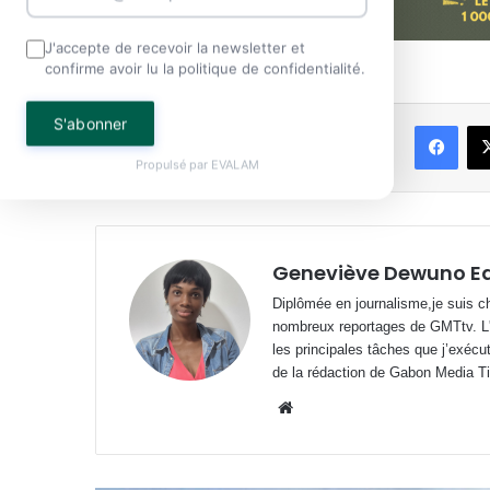
J'accepte de recevoir la newsletter et
confirme avoir lu la politique de confidentialité.
S'abonner
Face
Partager
Propulsé par
EVALAM
Geneviève Dewuno E
Diplômée en journalisme,je suis ch
nombreux reportages de GMTtv. L'éc
les principales tâches que j’exécu
de la rédaction de Gabon Media T
Website