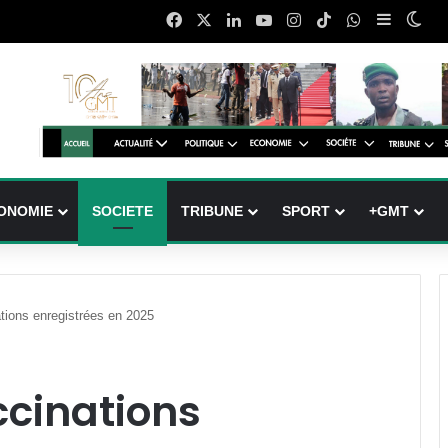
Facebook
X
Linkedin
YouTube
Instagram
TikTok
WhatsApp
Sidebar 
Swi
ONOMIE
SOCIETE
TRIBUNE
SPORT
+GMT
tions enregistrées en 2025
ccinations