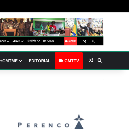
(barre latérale)
tch skin
Article Aléatoire
Rechercher
+GMTME
EDITORIAL
GMTTV