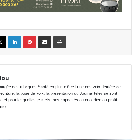
BAC 2026 : 100 % de taux de
réussite à la prison centrale de
Port-Gentil
book
X
Linkedin
Pinterest
Partager par email
Imprimer
Département d’Etimboué : Perenco
renforce l’accès aux soins avec
deux nouvelles cases de santé
Libreville : Axe PK7-Transfo Plein Ciel
en décrépitude avancée
dou
argée des rubriques Santé en plus d’être l’une des voix derrière de
riture, la pose de voix, la présentation du Journal télévisé sont
Jeux du Commonwealth : la
te et pour lesquelles je mets mes capacités au quotidien au profit
judokate Marthe Gnacadja Avaro
sauve l’honneur du Gabon avec
ime.
une médaille de bronze
Akébé : L’État concrétise le
rapprochement des soins au cœur
du 3ᵉ arrondissement