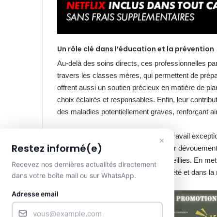
Un rôle clé dans l’éducation et la prévention
Au-delà des soins directs, ces professionnelles pa
travers les classes mères, qui permettent de prépa
offrent aussi un soutien précieux en matière de plan
choix éclairés et responsables. Enfin, leur contribu
des maladies potentiellement graves, renforçant ai
De ce fait, le CHUL tient à saluer le travail exce
×
Restez informé(e)
patience, d’écoute et d’expertise. Leur dévouemen
humain pour toutes les familles accueillies. En metta
Recevez nos dernières actualités directement
l’importance de leur rôle dans la société et dans l
dans votre boîte mail ou sur WhatsApp.
Adresse email