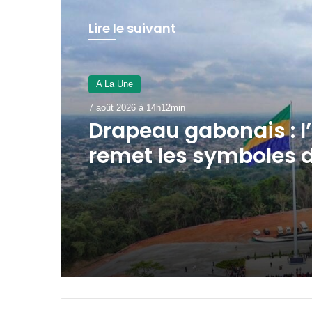
Lire le suivant
A La Une
6 août 2026 à 20h41min
CIPV : Le Gabon musc
stratégie contre les
nuisibles transfronta