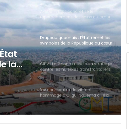
Drapeau gabonais : l’État remet les
symboles de la République au cœur
des civismes
CIPV : Le Gabon muscle sa stratégie
contre les nuisibles transfrontaliers
le sa
Yamoussoukro : le vibrant
hommage d’Oligui Nguema à Félix
liers
Houphouët-Boigny
Gabon : le gouvernement peaufine
les derniers préparatifs des fêtes
nationales d’août
Gabon : Libreville hôte de l’Atelier
sur la protection des végétaux