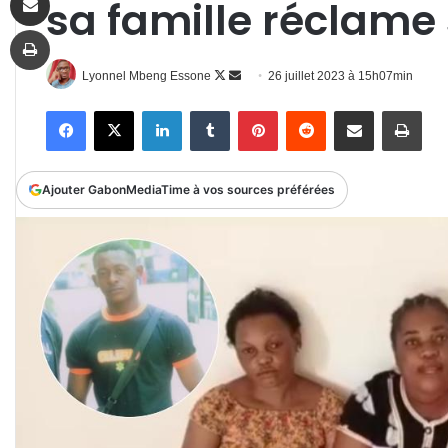
sa famille réclame 
Imprimer
Follow
Envoyer
Lyonnel Mbeng Essone
26 juillet 2023 à 15h07min
on
un
Facebook
X
Linkedin
Tumblr
Pinterest
Reddit
Partager par email
Impr
X
courriel
Ajouter GabonMediaTime à vos sources préférées