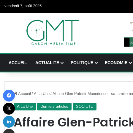
vendredi 7, août 2026
ACCUEIL
ACTUALITE
POLITIQUE
ECONOMIE
Facebook
Accueil
/
A La Une
/
Affaire Glen-Patrick Moundende : sa famille ré
X
A La Une
Derniers articles
SOCIETE
Linkedin
Affaire Glen-Patri
Partager par email