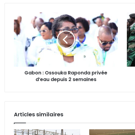
Gabon
Gab
:
:
Ossouka
le
Raponda
Géni
privée
milit
d’eau
mué
depuis
en
2
entr
semaines
d’exp
Gabon : Ossouka Raponda privée
de
d’eau depuis 2 semaines
sabl
?
Articles similaires