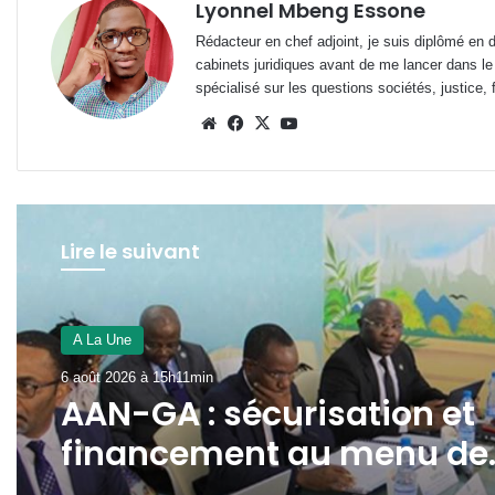
Lyonnel Mbeng Essone
Rédacteur en chef adjoint, je suis diplômé en 
cabinets juridiques avant de me lancer dans le
spécialisé sur les questions sociétés, justice, f
Website
Facebook
X
YouTube
Lire le suivant
A La Une
6 août 2026 à 15h11min
AAN-GA : sécurisation et
financement au menu de
la 45e session