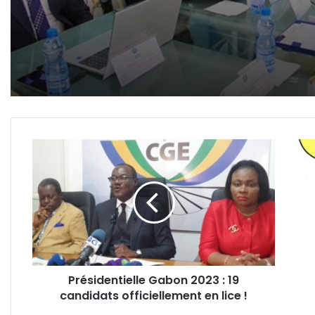
Présidentielle
La
Gabon
vie
2023
sans
:
Ping
19
candidats
officiellement
en
lice
Présidentielle Gabon 2023 : 19
!
candidats officiellement en lice !