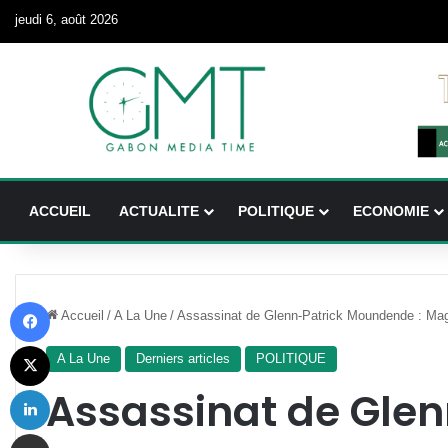
jeudi 6, août 2026
ACCUEIL
ACTUALITE
POLITIQUE
ECONOMIE
Facebook
Accueil
/
A La Une
/
Assassinat de Glenn-Patrick Moundende : M
X
A La Une
Derniers articles
POLITIQUE
Linkedin
Assassinat de Glen
Partager par email