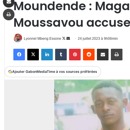
Moundende : Mag
Imprimer
Moussavou accuse 
Follow
Envoyer
Lyonnel Mbeng Essone
24 juillet 2023 à 9h06min
on
un
Facebook
X
Linkedin
Tumblr
Pinterest
Reddit
Partager par email
Impr
X
courriel
Ajouter GabonMediaTime à vos sources préférées