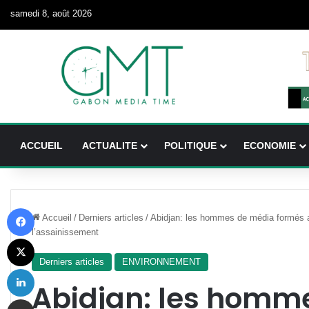
samedi 8, août 2026
ACCUEIL
ACTUALITE
POLITIQUE
ECONOMIE
Facebook
Accueil
/
Derniers articles
/
Abidjan: les hommes de média formés au
l’assainissement
X
Derniers articles
ENVIRONNEMENT
Linkedin
Abidjan: les homm
Partager par email