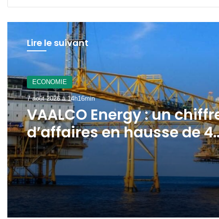
Lire le suivant
A La Une
7 août 2026 à 12h21min
Gabon : le gouvernement
mobilisé pour la
concrétisation du
mégaprojet de Fer de
Baniaka