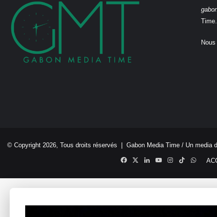
gabo
Time.
Nous 
© Copyright 2026, Tous droits réservés |
Gabon Media Time
/ Un media 
Facebook
X
Linkedin
YouTube
Instagram
TikTok
Whats
AC