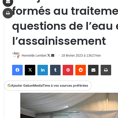
formés au traiteme
Imprimer
questions de l’eau 
l’assainissement
Follow
Envoyer
Henriette Lembet
18 février 2023 à 13h27min
on
un
Facebook
X
Linkedin
Tumblr
Pinterest
Reddit
Partager par email
Impr
X
courriel
Ajouter GabonMediaTime à vos sources préférées