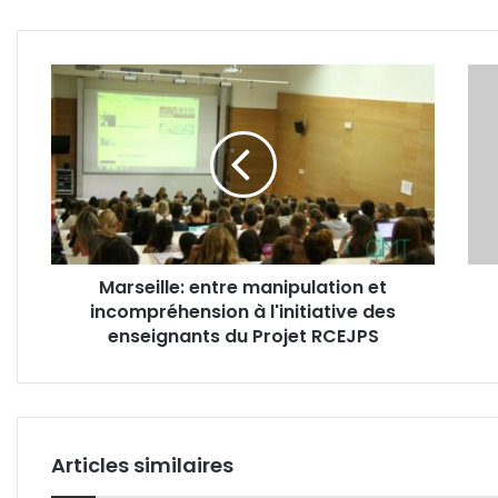
Marseille:
Gabo
entre
un
manipulation
élèv
et
de
incompréhension
10
à
ans
l'initiative
retr
des
pend
enseignants
à
Marseille: entre manipulation et
du
une
incompréhension à l'initiative des
Projet
cord
RCEJPS
enseignants du Projet RCEJPS
à
Leb
Articles similaires