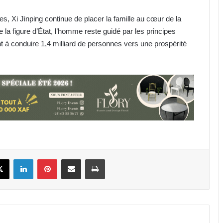
es, Xi Jinping continue de placer la famille au cœur de la
de la figure d’État, l’homme reste guidé par les principes
ant à conduire 1,4 milliard de personnes vers une prospérité
Owendo : lancement de l’opération
de Régularisation foncière de
masse
Eurobond : le Gabon réussit son
retour sur les marchés
internationaux avec une levée de
530 milliards de FCFA
Secteur pétrolier : la DGH complice
book
X
Linkedin
Pinterest
Partager par email
Imprimer
des passe-droits qui asphyxient les
PME locales ?
Litige frontalier Gabon-Guinée
équatoriale : poursuite des
négociations sous l’égide de l’UA