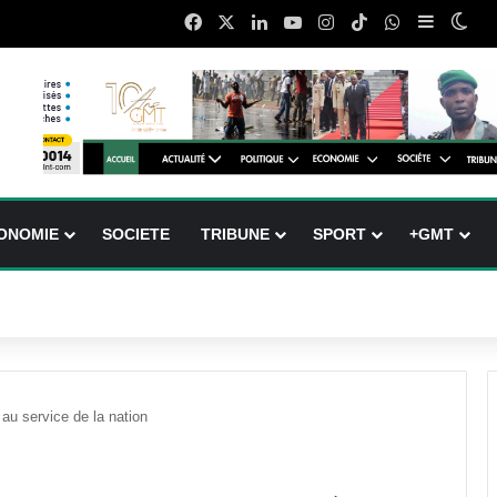
Facebook
X
Linkedin
YouTube
Instagram
TikTok
WhatsApp
Sidebar 
Swi
ONOMIE
SOCIETE
TRIBUNE
SPORT
+GMT
 au service de la nation