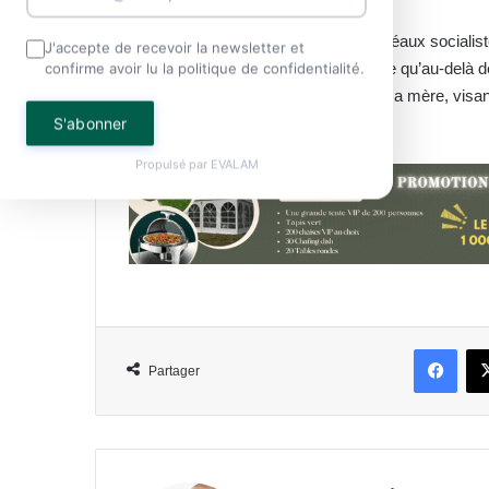
En mêlant traditions ancestrales et idéaux socialist
J'accepte de recevoir la newsletter et
stabilité nationale. Ce portrait souligne qu’au-delà 
confirme avoir lu la politique de confidentialité.
d’intégrité et de simplicité hérités de sa mère, vis
partagée.
S'abonner
Propulsé par
EVALAM
Face
Partager