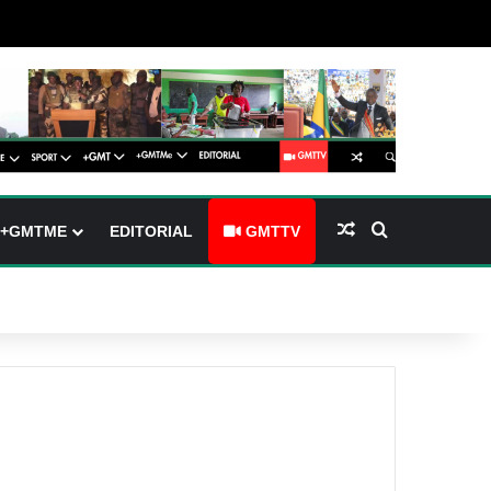
(barre latérale)
tch skin
Article Aléatoire
Rechercher
+GMTME
EDITORIAL
GMTTV