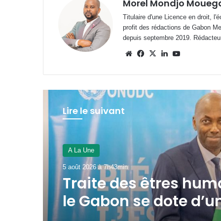
Morel Mondjo Moueg
Titulaire d'une Licence en droit, l
profit des rédactions de Gabon M
depuis septembre 2019. Rédacteu
Website
Facebook
X
Linkedin
YouTube
Lire le suivant
A La Une
3 août 2026 à 16h52min
Gabon : le gouverne
passe au crible les
exonérations fiscalo