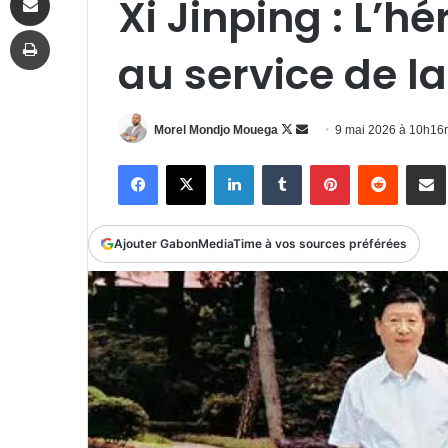
Xi Jinping : L’h
Imprimer
au service de la
Follow
Envoyer
Morel Mondjo Mouega
9 mai 2026 à 10h16
on
un
Facebook
X
Linkedin
Tumblr
Pinterest
Reddit
P
X
courriel
Ajouter GabonMediaTime à vos sources préférées