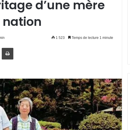
éritage d’une mère
 nation
min
1 523
Temps de lecture 1 minute
artager par email
Imprimer