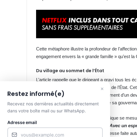
Cette métaphore illustre la profondeur de l’affection
engagement envers la « grande famille » qu’est la 
Du village au sommet de l’État
L’article rappelle que le dirigeant a gravi tous les é
du nord du Shaanxi jusqu’au sommet de l’État. Cet
×
Restez informé(e)
politique, mais comme l’accomplissement d’un devo
le peuple
» est devenu le leitmotiv de sa gouvern
Recevez nos dernières actualités directement
dans votre boîte mail ou sur WhatsApp.
Pour Xi Jinping, la réussite d’une politique se mes
Adresse email
larmes des villageois. Son mantra,
«
Avec un espri
peuple
»
, résonne comme une promesse faite autan