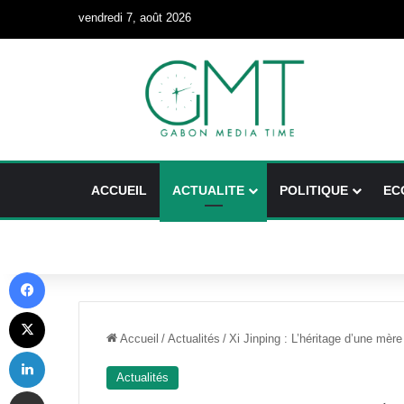
vendredi 7, août 2026
ACCUEIL
ACTUALITE
POLITIQUE
EC
Facebook
X
Accueil
/
Actualités
/
Xi Jinping : L’héritage d’une mère
Linkedin
Actualités
Partager par email