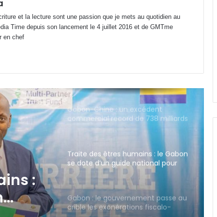
a
'écriture et la lecture sont une passion que je mets au quotidien au
Conseiller un président sans
edia Time depuis son lancement le 4 juillet 2016 et de GMTme
connaître le Gabon : le risque d’une
r en chef
gouvernance hors-sol
Gabon-Chine : un excédent
commercial record de 738 milliards
FCFA au 1er semestre 2026
Traite des êtres humains : le Gabon
se dote d’un guide national pour
secourir les victimes
Gabon : le gouvernement passe au
crible les exonérations fiscalo-
douanières accordées aux
ment
entreprises
Transport aérien : 80 milliards de
FCFA prélevés, 77 % au bénéfice
-
d’entreprises étrangères