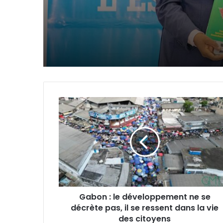
douanières accordée
entreprises
Gabon
:
le
développement
ne
se
décrète
pas,
il
Gabon : le développement ne se
se
décrète pas, il se ressent dans la vie
ressent
dans
des citoyens