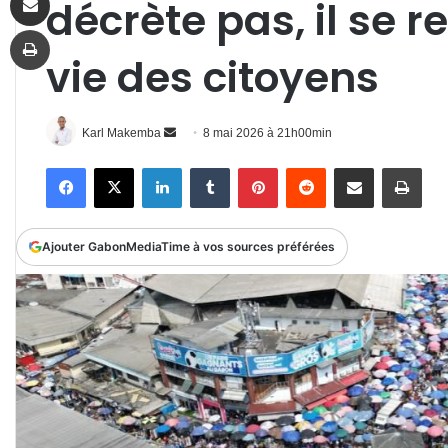
décrète pas, il se r
Imprimer
vie des citoyens
Envoyer
Karl Makemba
8 mai 2026 à 21h00min
un
Facebook
X
Linkedin
Tumblr
Pinterest
Reddit
Partager par email
Impr
courriel
Ajouter GabonMediaTime à vos sources préférées