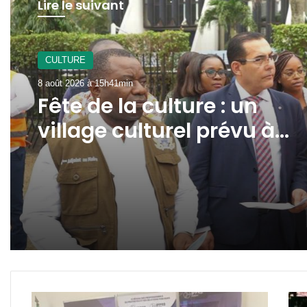
Lire le suivant
CULTURE
8 août 2026 à 15h41min
Fête de la culture : un
village culturel prévu à
l’avenue Jean-Paul II
Gabon
Xi