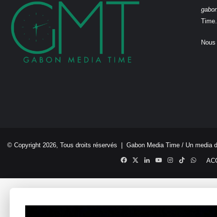
gabo
Time.
Nous 
© Copyright 2026, Tous droits réservés |
Gabon Media Time
/ Un media 
Facebook
X
Linkedin
YouTube
Instagram
TikTok
Whats
AC