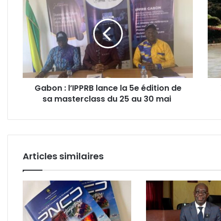
:
Jinp
l’IPPRB
:
lance
L’hér
la
d’un
5e
mèr
édition
au
de
serv
sa
de
Gabon : l’IPPRB lance la 5e édition de
masterclass
la
sa masterclass du 25 au 30 mai
du
nati
25
au
30
mai
Articles similaires