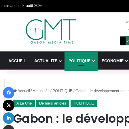
dimanche 9, août 2026
ACCUEIL
ACTUALITE
POLITIQUE
ECONOMIE
Facebook
Accueil
/
Actualités
/
POLITIQUE
/
Gabon : le développement ne se 
X
A La Une
Derniers articles
POLITIQUE
Linkedin
Gabon : le dévelop
Partager par email