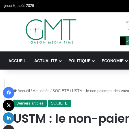
jeudi 6, août 2026
ACCUEIL
ACTUALITE
POLITIQUE
ECONOMIE
Facebook
Accueil
/
Actualités
/
SOCIETE
/
USTM : le non-paiement des vaca
X
Derniers articles
SOCIETE
Linkedin
USTM : le non-pai
Partager par email