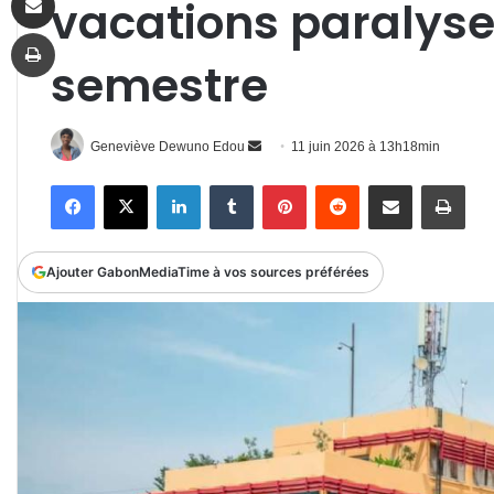
vacations paralyse
Imprimer
semestre
Envoyer
Geneviève Dewuno Edou
11 juin 2026 à 13h18min
un
Facebook
X
Linkedin
Tumblr
Pinterest
Reddit
Partager par email
Impr
courriel
Ajouter GabonMediaTime à vos sources préférées