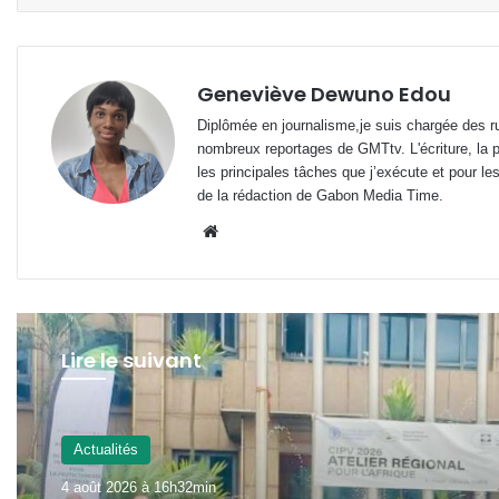
Geneviève Dewuno Edou
Diplômée en journalisme,je suis chargée des ru
nombreux reportages de GMTtv. L'écriture, la p
les principales tâches que j’exécute et pour le
de la rédaction de Gabon Media Time.
Website
Lire le suivant
SOCIETE
4 août 2026 à 9h39min
Actualités