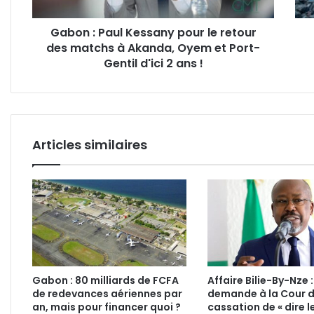
des
par
matchs
BCC
Gabon : Paul Kessany pour le retour
à
!
des matchs à Akanda, Oyem et Port-
Akanda,
Oyem
Gentil d'ici 2 ans !
et
Port-
Gentil
d'ici
2
Articles similaires
ans
!
Gabon : 80 milliards de FCFA
Affaire Bilie-By-Nze 
de redevances aériennes par
demande à la Cour 
an, mais pour financer quoi ?
cassation de « dire le