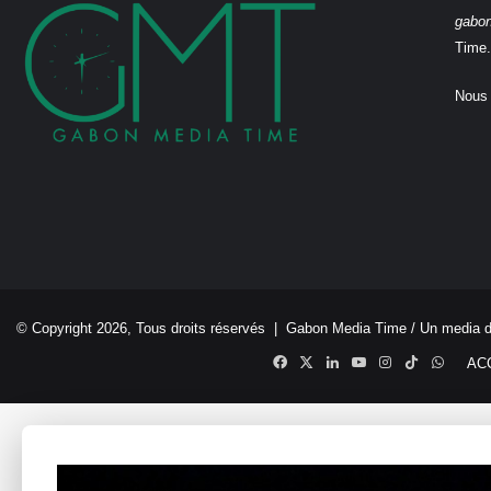
gabo
Time.
Nous 
© Copyright 2026, Tous droits réservés |
Gabon Media Time
/ Un media 
Facebook
X
Linkedin
YouTube
Instagram
TikTok
Whats
AC