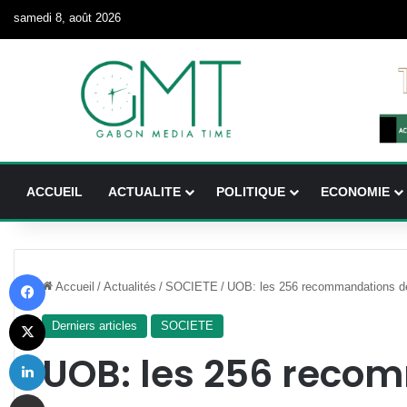
samedi 8, août 2026
ACCUEIL
ACTUALITE
POLITIQUE
ECONOMIE
Facebook
Accueil
/
Actualités
/
SOCIETE
/
UOB: les 256 recommandations de
X
Derniers articles
SOCIETE
Linkedin
UOB: les 256 reco
Partager par email