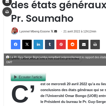
des états généraux 
Imprimer
Pr. Soumaho
Follow
Envoyer
Lyonnel Mbeng Essone
21 avril 2022 à 12h12min
on
un
Facebook
X
Linkedin
Tumblr
Pinterest
Reddit
Partager par email
Impr
X
courriel
Le Pr. Guy-Serge Bignoumba remettant solennellement le rapport des éta
Ajouter GabonMediaTime à vos sources préférées
GMT
Ecouter l'article
C’
est ce mercredi 20 avril 2022 qu’a eu lie
conclusions des états généraux
qui se 
de l’Université Omar Bongo (UOB) entre 
le Président du bureau le Pr. Guy-Serg