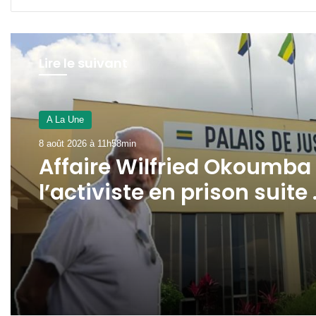
Lire le suivant
A La Une
7 août 2026 à 16h17min
A La Une
SEEG : l’interconnexion
8 août 2026 à 11h58min
électrique avec la Guinée
Équatoriale avance dans 
Woleu-Ntem
Affaire Wilfried Okoumba 
l’activiste en prison suite
la plainte de Pierre Duro !