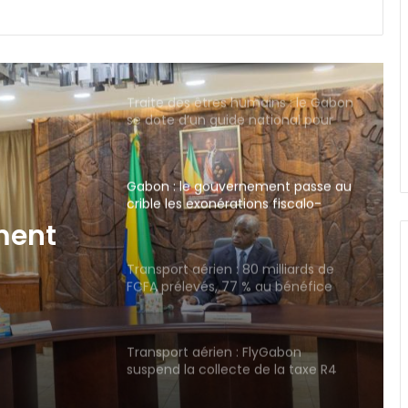
Traite des êtres humains : le Gabon
se dote d’un guide national pour
secourir les victimes
Gabon : le gouvernement passe au
crible les exonérations fiscalo-
douanières accordées aux
entreprises
Transport aérien : 80 milliards de
FCFA prélevés, 77 % au bénéfice
d’entreprises étrangères
levés,
Transport aérien : FlyGabon
suspend la collecte de la taxe R4
pour préserver le pouvoir d’achat
ères
Owendo : lancement de l’opération
de Régularisation foncière de
masse