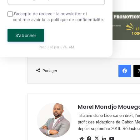
J'accepte de recevoir la newsletter et
confirme avoir lu la politique de confidentialité.
S'abonner
Propulsé par
EVALAM
Face
Partager
Morel Mondjo Moueg
Titulaire d'une Licence en droit, l
profit des rédactions de Gabon M
depuis septembre 2019. Rédacteu
Website
Facebook
X
Linkedin
YouTube