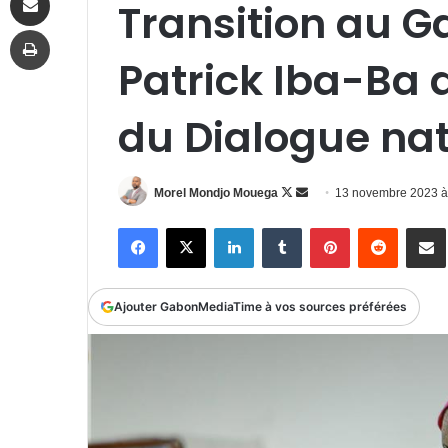
Transition au G
Imprimer
Patrick Iba-Ba 
du Dialogue nat
Follow
Envoyer
Morel Mondjo Mouega
13 novembre 2023 
on
un
Facebook
X
Linkedin
Tumblr
Pinterest
Reddit
P
X
courriel
Ajouter GabonMediaTime à vos sources préférées