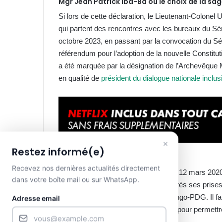
Mgr Jean Patrick Iba-Ba ou le choix de la sa
Si lors de cette déclaration, le Lieutenant-Colonel
qui partent des rencontres avec les bureaux du Sén
octobre 2023, en passant par la convocation du Séna
référendum pour l’adoption de la nouvelle Constit
a été marquée par la désignation de l’Archevêque M
en qualité de
président du dialogue nationale inclusi
×
Restez informé(e)
Recevez nos dernières actualités directement
Nommé par le pape François le jeudi 12 mars 2020
dans votre boîte mail ou sur WhatsApp.
Patrick Iba-Ba avait fait sensation après ses pris
peu orthodoxes du régime déchu Bongo-PDG. Il fa
Adresse email
nécessaire
et d’une grande sagesse pour permettr
matière de démocratie.