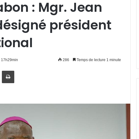
abon : Mgr. Jean
désigné président
ional
à 17h29min
286
Temps de lecture 1 minute
artager par email
Imprimer