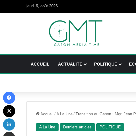
jeudi 6, août 2026
ACCUEIL
ACTUALITE
POLITIQUE
EC
Facebook
X
Accueil
/
A La Une
/
Transition au Gabon : Mgr. Jean P
Linkedin
A La Une
Derniers articles
POLITIQUE
Partager par email