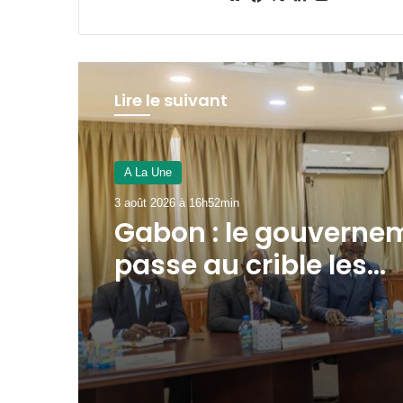
Lire le suivant
A La Une
3 août 2026 à 12h33min
Transport aérien : 80
milliards de FCFA pré
77 % au bénéfice
d’entreprises étrang