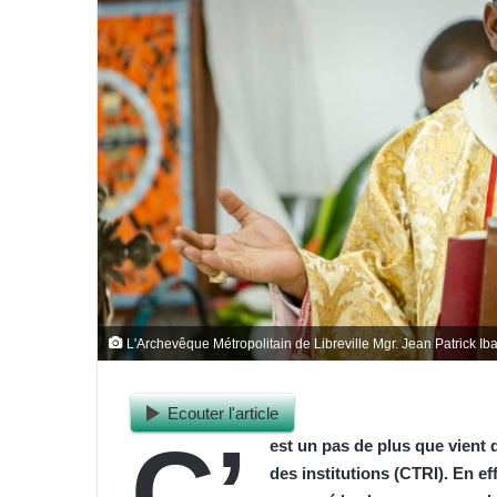
L'Archevêque Métropolitain de Libreville Mgr. Jean Patrick Ib
Ecouter l'article
C’
est un pas de plus que vient d
des institutions (CTRI). En ef