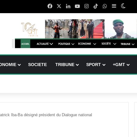
Facebook
X
Linkedin
YouTube
Instagram
TikTok
WhatsApp
Sidebar (b
Switc
ONOMIE
SOCIETE
TRIBUNE
SPORT
+GMT
atrick Iba-Ba désigné président du Dialogue national