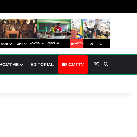
arre latérale)
h skin
Article Aléatoire
Rechercher
+GMTME
EDITORIAL
GMTTV