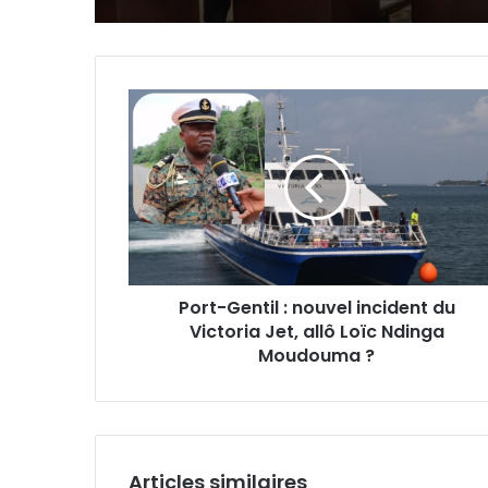
Port-
Gentil
:
nouvel
incident
du
Victoria
Jet,
allô
Port-Gentil : nouvel incident du
Loïc
Victoria Jet, allô Loïc Ndinga
Ndinga
Moudouma
Moudouma ?
?
Articles similaires