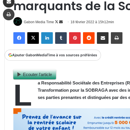
marquants de la S
Imprimer
Follow
Envoyer
Gabon Media Time
18 février 2022 à 15h12min
on
un
Facebook
X
Linkedin
Tumblr
Pinterest
Reddit
Partager par email
Impr
X
courriel
Ajouter GabonMediaTime à vos sources préférées
Ecouter l'article
L
a Responsabilité Sociétale des Entreprises (R
Transformation pour la SOBRAGA avec des ini
ses parties prenantes et distinguées par des 