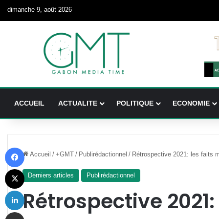
dimanche 9, août 2026
ACCUEIL
ACTUALITE
POLITIQUE
ECONOMIE
Facebook
Accueil
/
+GMT
/
Publirédactionnel
/
Rétrospective 2021: les faits
X
Derniers articles
Publirédactionnel
Linkedin
Rétrospective 2021: 
Partager par email