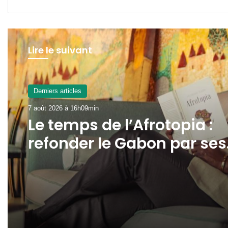
Lire le suivant
Derniers articles
7 août 2026 à 13h16min
Derniers articles
Gabon : la SOGADA
7 août 2026 à 16h09min
présente ses capacités d
production à
l’ambassadeur d’Angola
Le temps de l’Afrotopia :
refonder le Gabon par ses