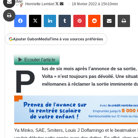
Follow
Envoyer
Henriette Lembet
18 février 2022 à 15h10min
Imprimer
on
un
Facebook
X
Linkedin
Tumblr
Pinterest
Reddit
Partager par email
Impr
X
courriel
Ajouter GabonMediaTime à vos sources préférées
Ecouter l'article
P
lus de six mois après l’annonce de sa sortie, l
Volta » n’est toujours pas dévoilé. Une situ
mélomanes
à réclamer la sortie imminente du
Ya Minko, SAE, Smiters, Louis J Doflamingo et le beatmaker F
vouloir débuter cette année avec des dettes. En effet, alors qu