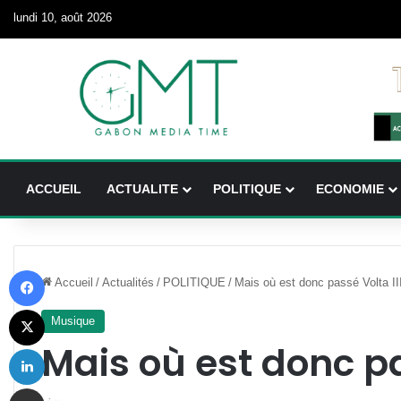
lundi 10, août 2026
ACCUEIL
ACTUALITE
POLITIQUE
ECONOMIE
Facebook
Accueil
/
Actualités
/
POLITIQUE
/
Mais où est donc passé Volta II
X
Musique
Mais où est donc pa
Linkedin
Partager par email