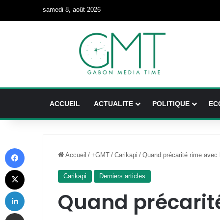
samedi 8, août 2026
ACCUEIL
ACTUALITE
POLITIQUE
EC
Facebook
Accueil
/
+GMT
/
Carikapi
/
Quand précarité rime avec b
X
Carikapi
Derniers articles
Linkedin
Quand précarit
Partager par email