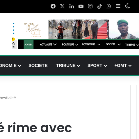
Facebook
X
Linkedin
YouTube
Instagram
TikTok
WhatsApp
Sidebar (
Swit
ONOMIE
SOCIETE
TRIBUNE
SPORT
+GMT
estialité
é rime avec