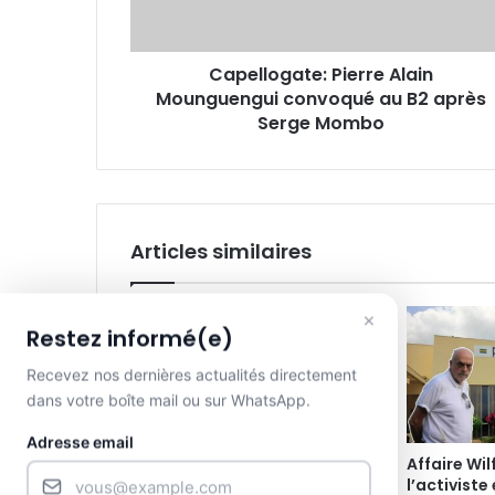
B2
après
Serge
Capellogate: Pierre Alain
Mombo
Mounguengui convoqué au B2 après
Serge Mombo
Articles similaires
×
Restez informé(e)
Recevez nos dernières actualités directement
dans votre boîte mail ou sur WhatsApp.
Adresse email
Ndambo d’Or 2026 : Caleb
Affaire Wi
Nzamba sacré meilleur joueur
l’activiste