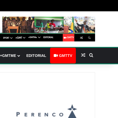
barre latérale)
ch skin
Article Aléatoire
Rechercher
+GMTME
EDITORIAL
GMTTV