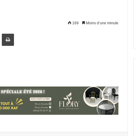
169
Moins d’une minute
artager par email
Imprimer
Allaitement maternel: un bouclier
pour la croissance des nourrissons
Gabon : les hépatites virales et les
maladies digestives au cœur d’un
double congrès scientifique
Gabon : Le projet de suppression
des avancements, une