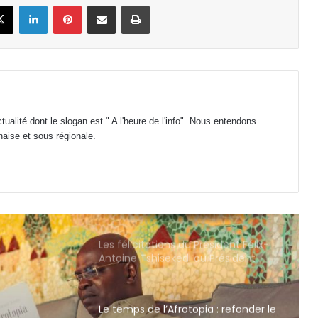
book
X
Linkedin
Pinterest
Partager par email
Imprimer
paupérisation programmée des
agents de l’État !
Valery Ondo : « le Gabon n’a pas les
ressources pour se qualifier au
mondial 2030 »
Services consulaires : Le traitement
ualité dont le slogan est " A l'heure de l'info". Nous entendons
des visas de routine pour le Gabon
onaise et sous régionale.
transféré à l’Ambassade des États-
Unis à Yaoundé
Les félicitations du Président Félix-
Antoine Tshisekedi au Président
Brice Clotaire Oligui Nguema sur le
développement du Gabon
Le temps de l’Afrotopia : refonder le
Gabon par ses propres forces
Gabon : la SOGADA présente ses