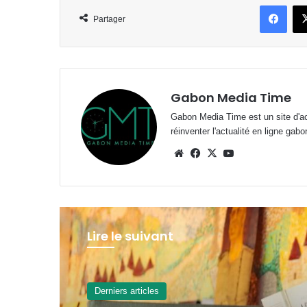
Face
Partager
Gabon Media Time
Gabon Media Time est un site d'act
réinventer l'actualité en ligne gab
Website
Facebook
X
YouTube
Lire le suivant
Derniers articles