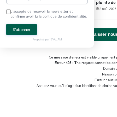
du National Foot 1 !
plainte de 
8 août 2026 à 12h44min
8 août 2026
J'accepte de recevoir la newsletter et
confirme avoir lu la politique de confidentialité.
S'abonner
Laisser nou
Propulsé par
EVALAM
Ce message d’erreur est visible uniquement 
Erreur 403 : The request cannot be c
Domain c
Reason c
Erreur : aucun
Assurez-vous qu’il s’agit d’un identifiant de chaine 