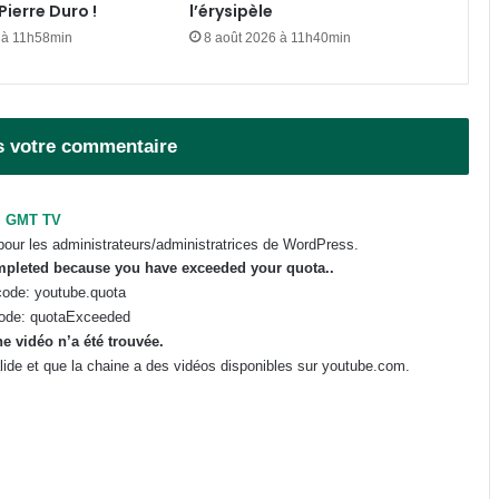
Pierre Duro !
l’érysipèle
capacités de production à
l’ambassadeur d’Angola
 à 11h58min
8 août 2026 à 11h40min
Gabon : ce qu’il faut savoir sur
l’engagement décennal pour les
nouveaux bacheliers
s votre commentaire
Trois ans après la parution de
GMT TV
Réinventer le Gabon : entre
constats persistants et dynamique
pour les administrateurs/administratrices de WordPress.
de transformation
ompleted because you have exceeded your
quota
..
ode: youtube.quota
ode: quotaExceeded
e vidéo n’a été trouvée.
valide et que la chaine a des vidéos disponibles sur youtube.com.