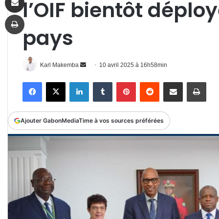
l’OIF bientôt déplo
Imprimer
pays
Envoyer
Karl Makemba
10 avril 2025 à 16h58min
un
Facebook
X
Linkedin
Tumblr
Pinterest
Reddit
Partager par email
Impr
courriel
Ajouter GabonMediaTime à vos sources préférées