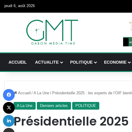
jeudi 6, août 2026
ACCUEIL
ACTUALITE
POLITIQUE
ECONOMIE
Facebook
Accueil
/
A La Une
/
Présidentielle 2025 : les experts de l’OIF bien
X
A La Une
Derniers articles
POLITIQUE
Linkedin
Présidentielle 2025 
Partager par email