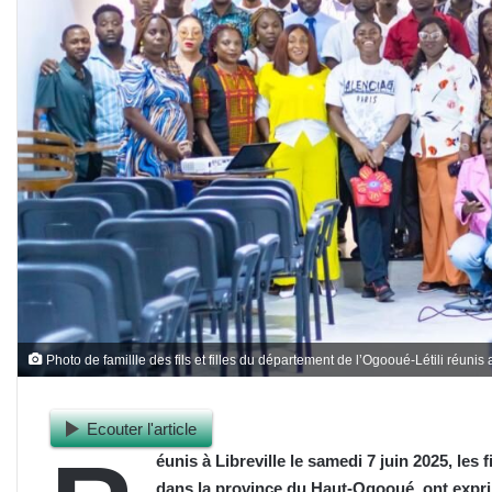
Photo de famillle des fils et filles du département de l’Ogooué-Létili réunis 
Ecouter l'article
éunis à Libreville le samedi 7 juin 2025, les 
dans la province du Haut-Ogooué, ont expri