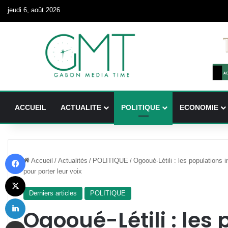
jeudi 6, août 2026
ACCUEIL
ACTUALITE
POLITIQUE
ECONOMIE
Facebook
Accueil
/
Actualités
/
POLITIQUE
/
Ogooué-Létili : les populations 
pour porter leur voix
X
Derniers articles
POLITIQUE
Linkedin
Ogooué-Létili : les
Partager par email