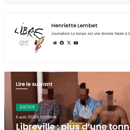
Henriette Lembet
Journaliste Le temps est une donnée fatale à la
Website
Facebook
X
YouTube
Lire le suivant
JUSTICE
6 août 2026 à 11h39min
Libreville : plus d’une ton