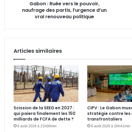
Gabon : Ruée vers le pouvoir,
l’urgence
vieil
naufrage des partis, l’urgence d’un
d’un
en
vrai
vrai renouveau politique
2025
renouveau
!
politique
Articles similaires
Scission de la SEEG en 2027 :
CIPV : Le Gabon mus
qui paiera finalement les 150
stratégie contre les 
milliards de FCFA de dette ?
transfrontaliers
6 août 2026 à 21h00min
6 août 2026 à 20h41min