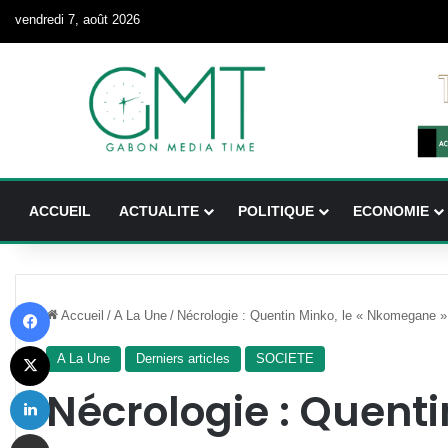
vendredi 7, août 2026
ACCUEIL
ACTUALITE
POLITIQUE
ECONOMIE
Facebook
Accueil
/
A La Une
/
Nécrologie : Quentin Minko, le « Nkomegane »,
X
A La Une
Derniers articles
SOCIETE
Linkedin
Nécrologie : Quentin
Partager par email