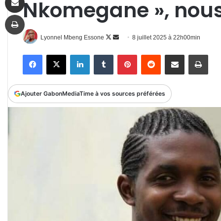
Nkomegane », nous 
Imprimer
Follow
Envoyer
Lyonnel Mbeng Essone
8 juillet 2025 à 22h00min
on
un
Facebook
X
Linkedin
Tumblr
Pinterest
Reddit
Partager par email
Impr
X
courriel
Ajouter GabonMediaTime à vos sources préférées