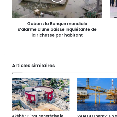
s’alarme
feuil
d’une
de
baisse
rout
inquiétante
ambi
Gabon : la Banque mondiale
de
pour
s’alarme d’une baisse inquiétante de
la
une
richesse
la richesse par habitant
croi
par
dura
habitant
Articles similaires
Akébé : L’État concrétise le
VAALCO Energy : un c