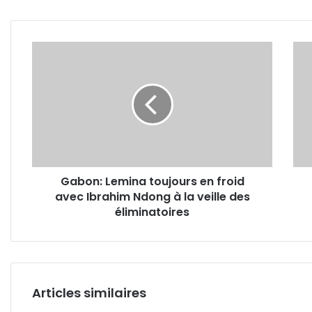
Gabon:
Le
Lemina
cass
toujours
tête
en
de
froid
l'ado
avec
au
Ibrahim
Gab
Ndong
à
Gabon: Lemina toujours en froid
la
avec Ibrahim Ndong à la veille des
veille
des
éliminatoires
éliminatoires
Articles similaires