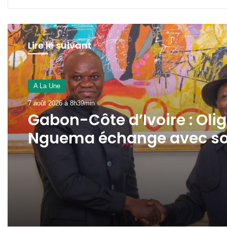
Lire le suivant
A La Une
7 août 2026 à 8h39min
Gabon-Côte d’Ivoire : Olig
Nguema échange avec s
homologue Alassane
Dramane Ouattara