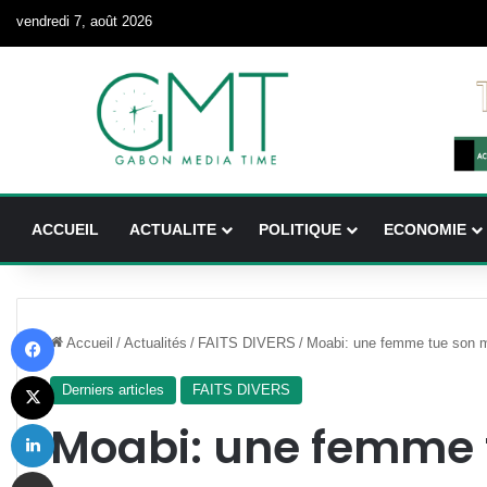
vendredi 7, août 2026
ACCUEIL
ACTUALITE
POLITIQUE
ECONOMIE
Facebook
Accueil
/
Actualités
/
FAITS DIVERS
/
Moabi: une femme tue son m
X
Derniers articles
FAITS DIVERS
Linkedin
Moabi: une femme 
Partager par email