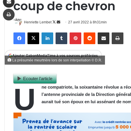
coup de chevron
Imprimer
Follow
Envoyer
Henriette Lembet
27 avril 2022 à 8h31min
on
un
Facebook
X
Linkedin
Tumblr
Pinterest
Reddit
Partager par email
Impr
X
courriel
Ajouter GabonMediaTime à vos sources préférées
La présumée meurtrière lors de son interpellation © D.R.
Ecouter l'article
U
ne compatriote, la soixantaine révolue a ré
l’antenne provinciale de la Direction génér
aurait tué son époux en lui assénant de n