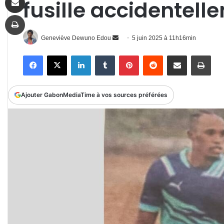
fusille accidentell
Imprimer
Envoyer
Geneviève Dewuno Edou
5 juin 2025 à 11h16min
un
Facebook
X
Linkedin
Tumblr
Pinterest
Reddit
Partager par email
Impr
courriel
Ajouter GabonMediaTime à vos sources préférées