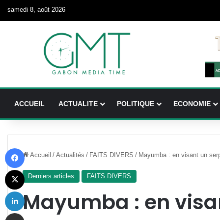
samedi 8, août 2026
ACCUEIL
ACTUALITE
POLITIQUE
ECONOMIE
Facebook
Accueil
/
Actualités
/
FAITS DIVERS
/
Mayumba : en visant un serpe
X
Derniers articles
FAITS DIVERS
Linkedin
Mayumba : en visant
Partager par email