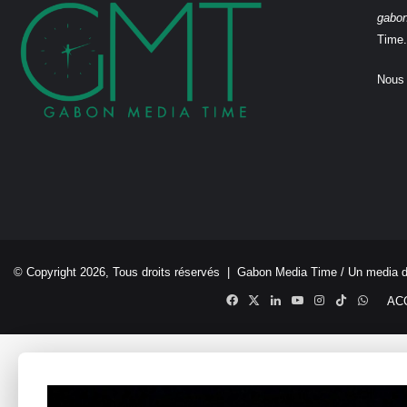
gabo
Time.
Nous 
© Copyright 2026, Tous droits réservés |
Gabon Media Time
/ Un media 
Facebook
X
Linkedin
YouTube
Instagram
TikTok
Whats
AC