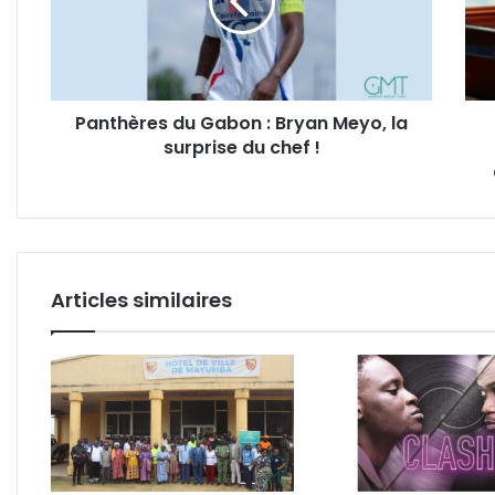
Bryan
déno
Meyo,
le
la
désé
surprise
de
du
l'acc
Panthères du Gabon : Bryan Meyo, la
chef
de
surprise du chef !
!
pêch
avec
l'UE
et
exig
une
rené
Articles similaires