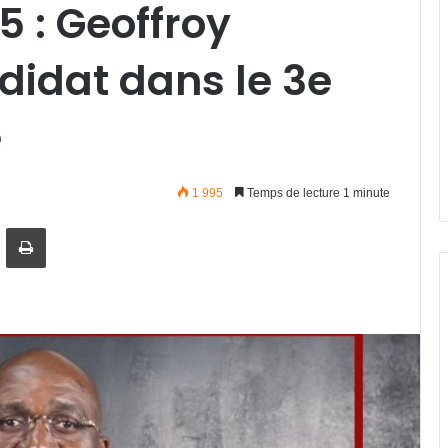
5 : Geoffroy
idat dans le 3e
e
1 995
Temps de lecture 1 minute
artager par email
Imprimer