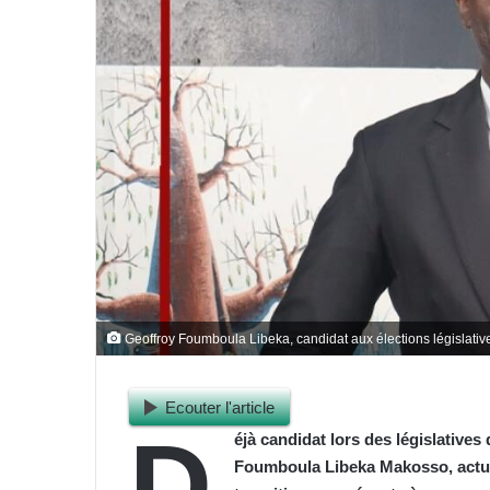
Geoffroy Foumboula Libeka, candidat aux élections législati
Ecouter l'article
D
éjà candidat lors des législative
Foumboula Libeka Makosso, actuel