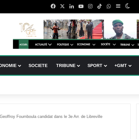
Facebook
X
Linkedin
YouTube
Instagram
TikTok
WhatsApp
Sidebar (
Swit
ONOMIE
SOCIETE
TRIBUNE
SPORT
+GMT
 Geoffroy Foumboula candidat dans le 3e Arr. de Libreville