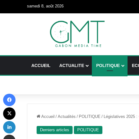
samedi 8, août 2026
ACCUEIL
ACTUALITE
POLITIQUE
EC
Facebook
X
Accueil
/
Actualités
/
POLITIQUE
/
Législatives 2025 :
Linkedin
Derniers articles
POLITIQUE
Partager par email