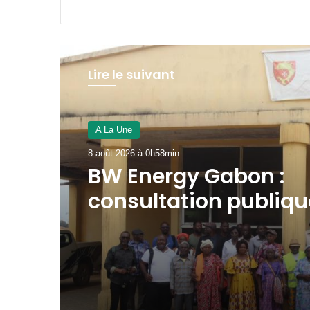
Lire le suivant
A La Une
7 août 2026 à 16h50min
Gabon-Côte d’Ivoire :
Nguema s’imprègne
modèle de développ
Ivoirien