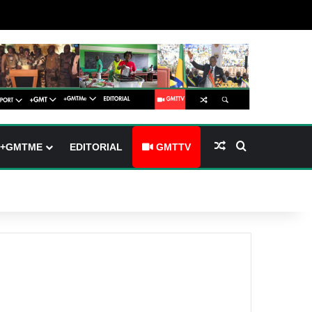
barre latérale)
ch skin
Article Aléatoire
Rechercher
+GMTME
EDITORIAL
GMTTV