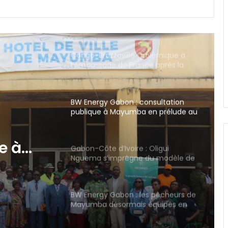
Congo-Brazzaville : polémique à
l’Ambassade de France après la
diffusion d’une vidéo jugée raciste
BW Energy Gabon : consultation
publique à Mayumba en prélude au
projet de gisement Bourdon
Gabon-Côte d’Ivoire : Oligui
Nguema s’imprègne du modèle de
développement Ivoirien
 Oligui
 du
BW Energy Gabon : les pêcheurs de
Mayumba désormais équipés en
ement
matériel professionnel
Gabon : le gouvernement prépare
une loi de programmation 2027-
2032 pour refonder son système
judiciaire