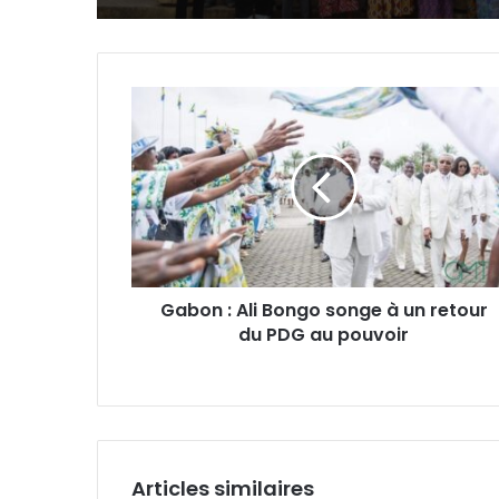
Gabon
:
Ali
Bongo
songe
à
un
retour
du
Gabon : Ali Bongo songe à un retour
PDG
du PDG au pouvoir
au
pouvoir
Articles similaires