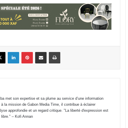
Transport aérien : jusqu’à 52 480
FCFA de redevance R4 pour un
aller-retour Port-Gentil–Franceville
CES Public d’Awendje : 2 500 élèves,
seulement 4 surveillants et 3 W.C
fonctionnels
book
X
Linkedin
Pinterest
Partager par email
Imprimer
Gabon : Paul Kessany traduit en
actes la politique de
décentralisation impulsée par
Oligui Nguema
Lycée Public d’Awendje : 735 élèves
en 2026 pour seulement 7 salles
classe fonctionnelles
a met son expertise et sa plume au service d’une information
 à la mission de Gabon Media Time, il contribue à éclairer
Gabon : Hermann Immongault
yse approfondie et un regard critique. "La liberté d'expression est
prend le pouls de la modernisation
 libre." – Kofi Annan
de la Fonction publique