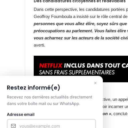
Des candidatures citoyennes et redevables
Dans cette perspective, les candidatures portées 
Geoffroy Foumboula a insisté sur le rôle central de 
personnes que vous allez élire, soyez sûrs que
préoccupations au parlement. Vous faites élire 
vous acharnez sur les acteurs de la société civ
averti.
×
Restez informé(e)
Recevez nos dernières actualités directement
Pour concrétiser cette ambition collective, un appe
dans votre boîte mail ou sur WhatsApp.
mouvement. Le candidat affirme vouloir incarner un
des citoyens portés par la population »
, conclut
Adresse email
électorales classiques.