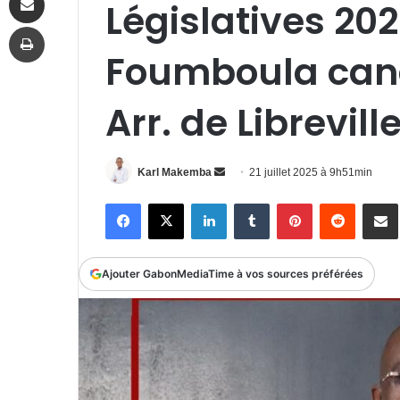
Législatives 202
Imprimer
Foumboula cand
Arr. de Librevill
Envoyer
Karl Makemba
21 juillet 2025 à 9h51min
un
Facebook
X
Linkedin
Tumblr
Pinterest
Reddit
P
courriel
Ajouter GabonMediaTime à vos sources préférées