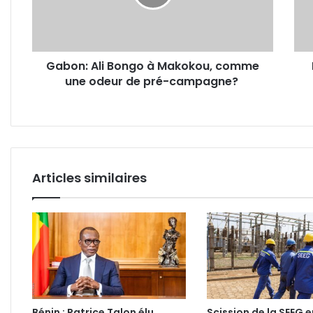
comme
par
une
son
odeur
petit
de
ami
Gabon: Ali Bongo à Makokou, comme
pré-
pour
une odeur de pré-campagne?
campagne?
avoir
refu
des
rapp
sexu
Articles similaires
Bénin : Patrice Talon élu
Scission de la SEEG e