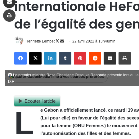
internationale HeF
Imprimer
de l’égalité des ge
Follow
Envoyer
Henriette Lembet
22 avril 2022 à 13h48min
on
un
Facebook
X
Linkedin
Tumblr
Pinterest
Reddit
Partager par email
Impr
X
courriel
Le premier ministre Rose Christiane Ossouka Raponda présente lors du
Ajouter GabonMediaTime à vos sources préférées
D.R.
Ecouter l'article
L
e Gabon a officiellement lancé, ce mardi 19 
(Lui pour elle) en faveur de l’égalité des sex
pour la femme (ONU Femmes) le mouvement vise
l’autonomisation des filles et des femmes.