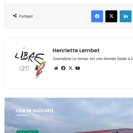
Facebook
X
L
Partager
Henriette Lembet
Journaliste Le temps est une donnée fatale à la
Website
Facebook
X
YouTube
Lire le suivant