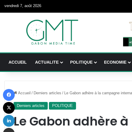
vendredi 7, août 2026
ACCUEIL
ACTUALITE
POLITIQUE
ECONOMIE
Facebook
Accueil
/
Derniers articles
/
Le Gabon adhère à la campagne internat
X
Derniers articles
POLITIQUE
Linkedin
Le Gabon adhère à
Partager par email