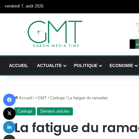
vendredi 7, août 2026
ACCUEIL
ACTUALITE
POLITIQUE
ECONOMIE
Facebook
Accueil
/
+GMT
/
Carikapi
/
La fatigue du ramadan
X
Carikapi
Derniers articles
Linkedin
La fatigue du ram
Partager par email