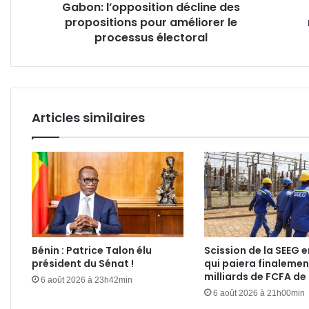
Gabon: l’opposition décline des
électoral
des
propositions pour améliorer le
OSC
processus électoral
Articles similaires
Bénin : Patrice Talon élu
Scission de la SEEG e
président du Sénat !
qui paiera finalemen
milliards de FCFA de
6 août 2026 à 23h42min
6 août 2026 à 21h00min