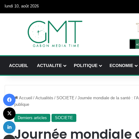
lundi 10, août 2026
ACCUEIL
ACTUALITE
POLITIQUE
ECONOMIE
Facebook
Accueil
/
Actualités
/
SOCIETE
/
Journée mondiale de la santé : l’
publique
X
Derniers articles
SOCIETE
Linkedin
Journée mondiale d
Partager par email