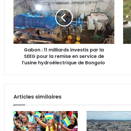
:
:
11
com
milliards
un
investis
pays
par
auss
la
riche
SEEG
peut
pour
il
Gabon : 11 milliards investis par la
la
prod
SEEG pour la remise en service de
remise
auta
en
l’usine hydroélectrique de Bongolo
de
service
pauv
de
soci
l’usine
?
hydroélectrique
de
Articles similaires
Bongolo