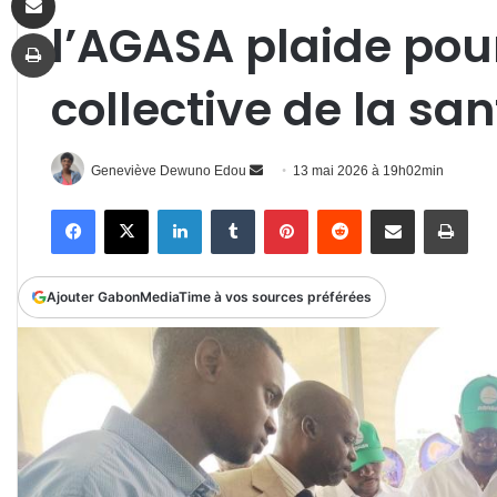
l’AGASA plaide po
Imprimer
collective de la sa
Envoyer
Geneviève Dewuno Edou
13 mai 2026 à 19h02min
un
Facebook
X
Linkedin
Tumblr
Pinterest
Reddit
Partager par email
Impr
courriel
Ajouter GabonMediaTime à vos sources préférées