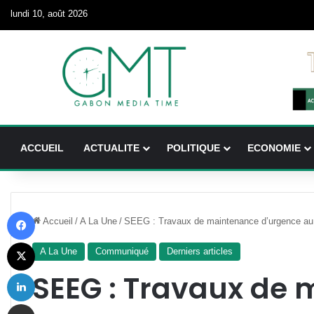
lundi 10, août 2026
ACCUEIL
ACTUALITE
POLITIQUE
ECONOMIE
Facebook
Accueil
/
A La Une
/
SEEG : Travaux de maintenance d’urgence au
X
A La Une
Communiqué
Derniers articles
Linkedin
SEEG : Travaux de
Partager par email