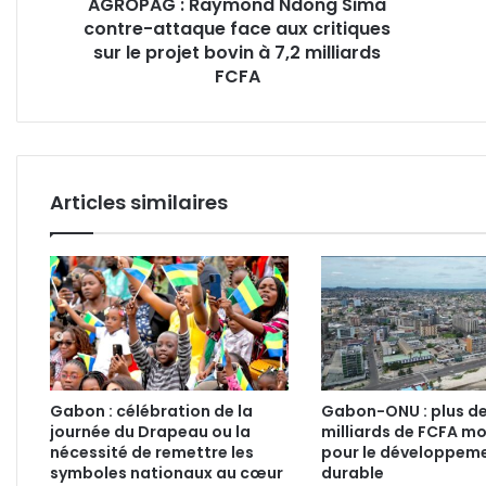
AGROPAG : Raymond Ndong Sima
critiques
stabi
contre-attaque face aux critiques
sur
éner
le
sur le projet bovin à 7,2 milliards
du
projet
Sud
FCFA
bovin
à
7,2
milliards
FCFA
Articles similaires
Gabon : célébration de la
Gabon-ONU : plus de
journée du Drapeau ou la
milliards de FCFA mo
nécessité de remettre les
pour le développem
symboles nationaux au cœur
durable