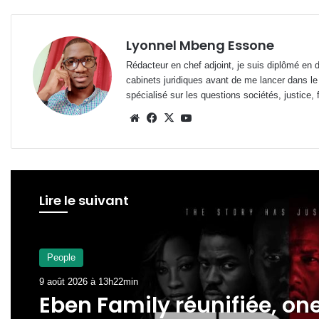
Lyonnel Mbeng Essone
Rédacteur en chef adjoint, je suis diplômé en 
cabinets juridiques avant de me lancer dans le
spécialisé sur les questions sociétés, justice, f
Website
Facebook
X
YouTube
Lire le suivant
A La Une
8 août 2026 à 12h44min
People
Ndambo d’Or 2026 : Caleb
9 août 2026 à 13h22min