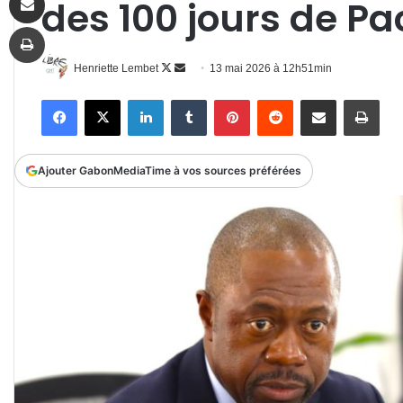
des 100 jours de P
Imprimer
Follow
Envoyer
Henriette Lembet
13 mai 2026 à 12h51min
on
un
Facebook
X
Linkedin
Tumblr
Pinterest
Reddit
Partager par email
Impr
X
courriel
Ajouter GabonMediaTime à vos sources préférées