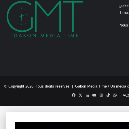
gabo
Time.
Nous 
© Copyright 2026, Tous droits réservés |
Gabon Media Time
/ Un media 
Facebook
X
Linkedin
YouTube
Instagram
TikTok
Whats
AC