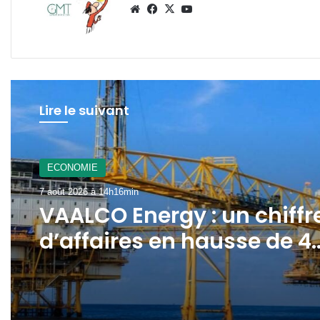
Website
Facebook
X
YouTube
Lire le suivant
A La Une
7 août 2026 à 12h21min
Gabon : le gouvernement
mobilisé pour la
concrétisation du
mégaprojet de Fer de
Baniaka