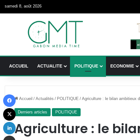
samedi 8, août 2026
ACCUEIL
ACTUALITE
POLITIQUE
ECONOMIE
Facebook
Accueil
/
Actualités
/
POLITIQUE
/
Agriculture : le bilan ambitieu
X
Derniers articles
POLITIQUE
Linkedin
Agriculture : le bil
Partager par email