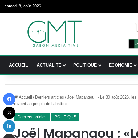
samedi 8, août 2026
ACCUEIL
ACTUALITE
POLITIQUE
ECONOMIE
Facebook
Accueil
/
Derniers articles
/
Joël Mapangou : «Le 30 août 2023, les m
revient au peuple de l’abattre»
X
Derniers articles
POLITIQUE
Linkedin
Joël Mapangou : «L
Partager par email