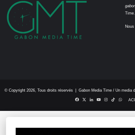
gabo
Time.
Nous 
© Copyright 2026, Tous droits réservés |
Gabon Media Time
/ Un media 
Facebook
X
Linkedin
YouTube
Instagram
TikTok
Whats
AC