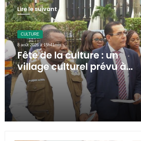
Lire le suivant
Santé
8 août 2026 à 15h16min
Addiction et troubles
psychiatriques : le Dr
Louma appelle à la
mobilisation contre ces
pathologies