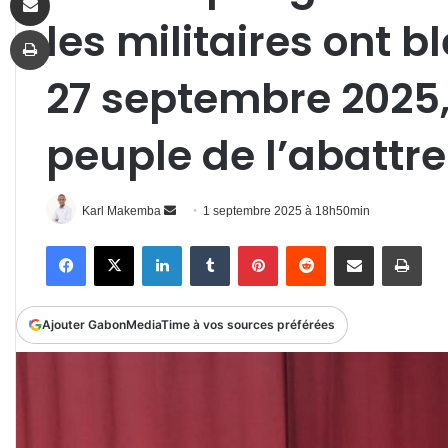
les militaires ont bl
Imprimer
27 septembre 2025, 
peuple de l’abattre
Envoyer
Karl Makemba
1 septembre 2025 à 18h50min
un
Facebook
X
Linkedin
Tumblr
Pinterest
Reddit
Partager par email
Impr
courriel
Ajouter GabonMediaTime à vos sources préférées