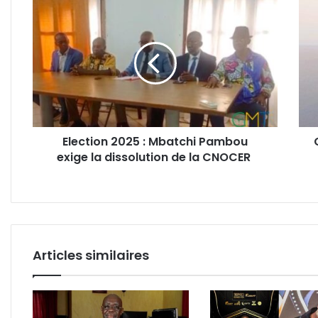
Election
CEA
2025
:
:
une
Mbatchi
ambi
Pambou
de
exige
souv
la
men
dissolution
par
de
les
Election 2025 : Mbatchi Pambou
la
faill
exige la dissolution de la CNOCER
CNOCER
logi
du
Gab
Articles similaires