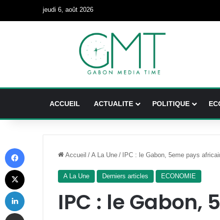
jeudi 6, août 2026
ACCUEIL
ACTUALITE
POLITIQUE
EC
Facebook
Accueil
/
A La Une
/
IPC : le Gabon, 5eme pays africain
X
A La Une
Derniers articles
ECONOMIE
Linkedin
IPC : le Gabon,
Partager par email