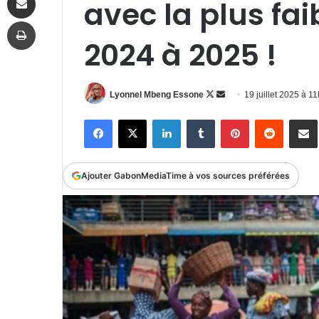
avec la plus fai
Imprimer
2024 à 2025 !
Follow
Envoyer
Lyonnel Mbeng Essone
19 juillet 2025 à 
on
un
Facebook
X
Linkedin
Tumblr
Pinterest
Reddit
P
X
courriel
Ajouter GabonMediaTime à vos sources préférées