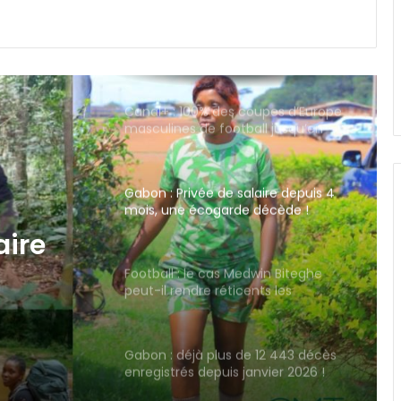
Canal+ : 100% des coupes d’Europe
masculines de football jusqu’en
2031 en Afrique !
Gabon : Privée de salaire depuis 4
mois, une écogarde décède !
Football : le cas Medwin Biteghe
peut-il rendre réticents les
binationaux ?
win
e
Gabon : déjà plus de 12 443 décès
enregistrés depuis janvier 2026 !
naux ?
Fondation Horizons Nouveaux : la
salle Snoezelen, une oasis pour les
enfants