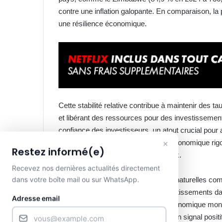
contre une inflation galopante. En comparaison, la 
une résilience économique.
Cette stabilité relative contribue à maintenir des ta
et libérant des ressources pour des investissement
confiance des investisseurs, un atout crucial pour 
×
inflation stable signale une gestion économique rig
Restez informé(e)
de dynamiser les entrées de capitaux.
Recevez nos dernières actualités directement
dans votre boîte mail ou sur WhatsApp.
Pour le Gabon, riche en ressources naturelles comm
pourrait stimuler davantage les investissements d
Adresse email
naviguer dans un environnement économique mondi
africains à la plus faible inflation est un signal pos