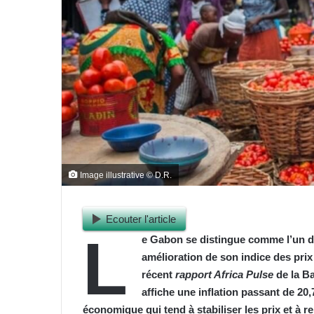
Image illustrative © D.R.
Ecouter l'article
L
e Gabon se distingue comme l’un des
amélioration de son indice des prix
récent
rapport Africa Pulse
de la B
affiche une inflation passant de 20
économique qui tend à stabiliser les prix et à r