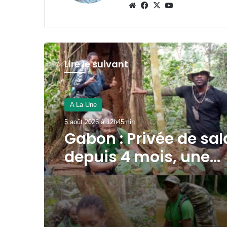
Website
Facebook
X
YouTube
Lire le suivant
A La Une
5 août 2026 à 12h34min
Football : le cas Med
Biteghe peut-il rendr
réticents les binatio