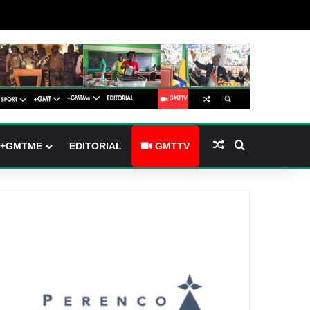
arre latérale)
h skin
Article Aléatoire
Rechercher
+GMTME
EDITORIAL
GMTTV