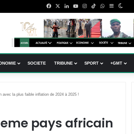
Facebook
X
Linkedin
YouTube
Instagram
TikTok
WhatsApp
Sidebar (b
Switc
ONOMIE
SOCIETE
TRIBUNE
SPORT
+GMT
 avec la plus faible inflation de 2024 à 2025 !
 5eme pays africain