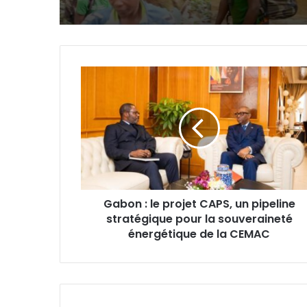
Gabon
:
le
projet
CAPS,
un
pipeline
stratégique
pour
Gabon : le projet CAPS, un pipeline
la
stratégique pour la souveraineté
souveraineté
énergétique
énergétique de la CEMAC
de
la
CEMAC