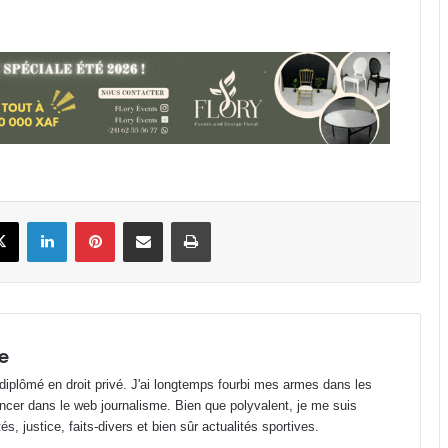
Gabon : Wilfried Okoumba placé
sous mandat de dépôt !
Opta Analyst : la 1ère division
gabonaise au même niveau que la
D4 française
Afrobasket U-18 : le Gabon dans le
book
X
Linkedin
Pinterest
Partager par email
Imprimer
groupe B avec l’ogre Malien !
Patrimoine : Pablo Picasso était
fasciné par le masque blanc
Gabonais !
e
 diplômé en droit privé. J'ai longtemps fourbi mes armes dans les
Nécrologie : Jimmy Ondo, the Brand
ncer dans le web journalisme. Bien que polyvalent, je me suis
new man, est décédé ce 3 août !
s, justice, faits-divers et bien sûr actualités sportives.