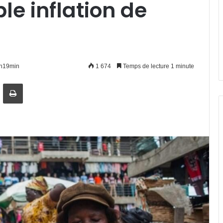
ble inflation de
11h19min
1 674
Temps de lecture 1 minute
artager par email
Imprimer